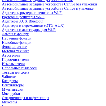
Автомобильные зарядные устройства Carlive без упаковки
Автомобильные зарядные устройства Carlive в упаковке
Адаптеры, роутеры и репитеры Wi-Fi
Роутеры и репитеры Wi-Fi
Адаптеры AUX Bluetooth
Адаптеры и переходники (OTG-AUX)
Адаптеры и аксессуары для Wi-Fi
Лампы и фонари
Наручные фонари
Налобные фонари
Фонари разные
Бытовая техника
Аэрогрили
Пароочистители
Измельчители
Напольные пылесосы
Товары для дома
Чайники
Блендеры
Вентиляторы
Мультиварки
Мясорубки
Сэндвичницы и вафельницы
Миксеры