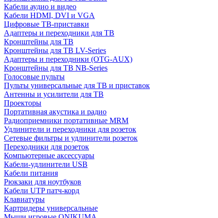
Кабели аудио и видео
Кабели HDMI, DVI и VGA
Цифровые ТВ-приставки
Адаптеры и переходники для ТВ
Кронштейны для ТВ
Кронштейны для ТВ LV-Series
Адаптеры и переходники (OTG-AUX)
Кронштейны для ТВ NB-Series
Голосовые пульты
Пульты универсальные для ТВ и приставок
Антенны и усилители для ТВ
Проекторы
Портативная акустика и радио
Радиоприемники портативные MRM
Удлинители и переходники для розеток
Сетевые фильтры и удлинители розеток
Переходники для розеток
Компьютерные аксессуары
Кабели-удлинители USB
Кабели питания
Рюкзаки для ноутбуков
Кабели UTP патч-корд
Клавиатуры
Картридеры универсальные
Мыши игровые ONIKUMA