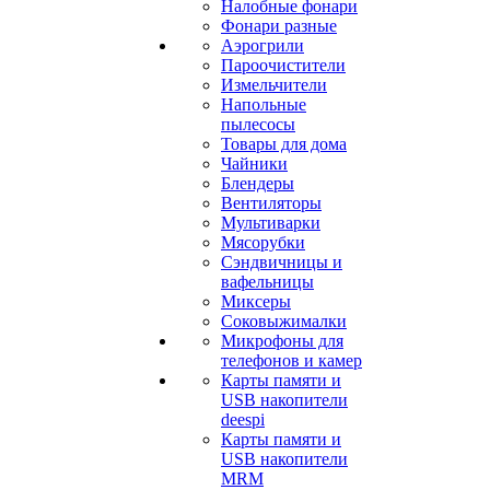
Налобные фонари
Фонари разные
Аэрогрили
Пароочистители
Измельчители
Напольные
пылесосы
Товары для дома
Чайники
Блендеры
Вентиляторы
Мультиварки
Мясорубки
Сэндвичницы и
вафельницы
Миксеры
Соковыжималки
Микрофоны для
телефонов и камер
Карты памяти и
USB накопители
deespi
Карты памяти и
USB накопители
MRM