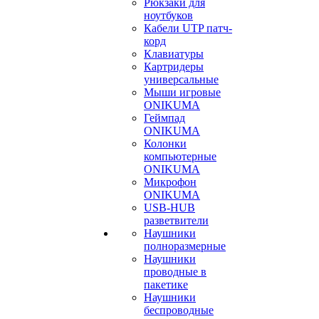
Рюкзаки для
ноутбуков
Кабели UTP патч-
корд
Клавиатуры
Картридеры
универсальные
Мыши игровые
ONIKUMA
Геймпад
ONIKUMA
Колонки
компьютерные
ONIKUMA
Микрофон
ONIKUMA
USB-HUB
разветвители
Наушники
полноразмерные
Наушники
проводные в
пакетике
Наушники
беспроводные