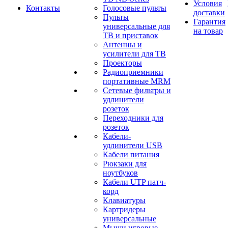
Условия
Контакты
Голосовые пульты
доставки
Пульты
Гарантия
универсальные для
на товар
ТВ и приставок
Антенны и
усилители для ТВ
Проекторы
Радиоприемники
портативные MRM
Сетевые фильтры и
удлинители
розеток
Переходники для
розеток
Кабели-
удлинители USB
Кабели питания
Рюкзаки для
ноутбуков
Кабели UTP патч-
корд
Клавиатуры
Картридеры
универсальные
Мыши игровые