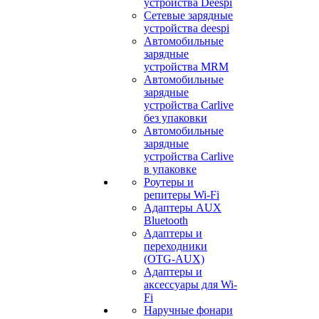
устройства Deespi
Сетевые зарядные
устройства deespi
Автомобильные
зарядные
устройства MRM
Автомобильные
зарядные
устройства Carlive
без упаковки
Автомобильные
зарядные
устройства Carlive
в упаковке
Роутеры и
репитеры Wi-Fi
Адаптеры AUX
Bluetooth
Адаптеры и
переходники
(OTG-AUX)
Адаптеры и
аксессуары для Wi-
Fi
Наручные фонари