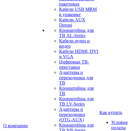
пакетиках
Кабели USB MRM
в упаковке
Кабели AUX
Deespi
Кронштейны для
ТВ AL-Series
Кабели аудио и
видео
Кабели HDMI, DVI
и VGA
Цифровые ТВ-
приставки
Адаптеры и
переходники для
ТВ
Кронштейны для
ТВ
Кронштейны для
ТВ LV-Series
Адаптеры и
Как купить
переходники
(OTG-AUX)
Условия
Кронштейны для
О компании
оплаты
ТВ NB-Series