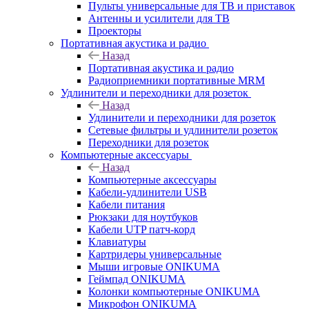
Пульты универсальные для ТВ и приставок
Антенны и усилители для ТВ
Проекторы
Портативная акустика и радио
Назад
Портативная акустика и радио
Радиоприемники портативные MRM
Удлинители и переходники для розеток
Назад
Удлинители и переходники для розеток
Сетевые фильтры и удлинители розеток
Переходники для розеток
Компьютерные аксессуары
Назад
Компьютерные аксессуары
Кабели-удлинители USB
Кабели питания
Рюкзаки для ноутбуков
Кабели UTP патч-корд
Клавиатуры
Картридеры универсальные
Мыши игровые ONIKUMA
Геймпад ONIKUMA
Колонки компьютерные ONIKUMA
Микрофон ONIKUMA