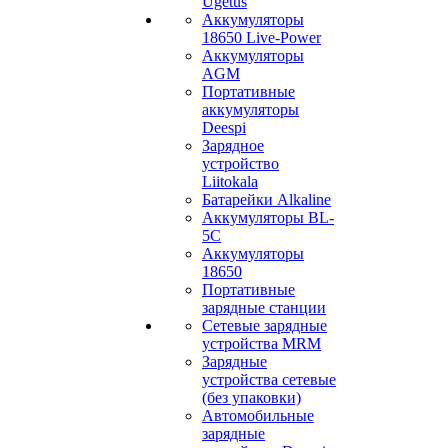
Ugetus
Аккумуляторы
18650 Live-Power
Аккумуляторы
АGM
Портативные
аккумуляторы
Deespi
Зарядное
устройство
Liitokala
Батарейки Alkaline
Аккумуляторы BL-
5C
Аккумуляторы
18650
Портативные
зарядные станции
Сетевые зарядные
устройства MRM
Зарядные
устройства сетевые
(без упаковки)
Автомобильные
зарядные