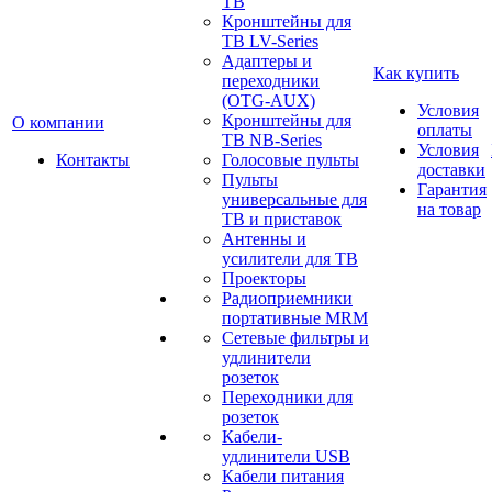
ТВ
Кронштейны для
ТВ LV-Series
Адаптеры и
Как купить
переходники
(OTG-AUX)
Условия
Кронштейны для
О компании
оплаты
ТВ NB-Series
Условия
Контакты
Голосовые пульты
доставки
Пульты
Гарантия
универсальные для
на товар
ТВ и приставок
Антенны и
усилители для ТВ
Проекторы
Радиоприемники
портативные MRM
Сетевые фильтры и
удлинители
розеток
Переходники для
розеток
Кабели-
удлинители USB
Кабели питания