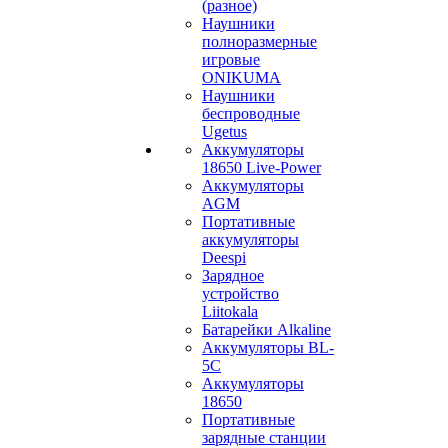
(разное)
Наушники
полноразмерные
игровые
ONIKUMA
Наушники
беспроводные
Ugetus
Аккумуляторы
18650 Live-Power
Аккумуляторы
АGM
Портативные
аккумуляторы
Deespi
Зарядное
устройство
Liitokala
Батарейки Alkaline
Аккумуляторы BL-
5C
Аккумуляторы
18650
Портативные
зарядные станции