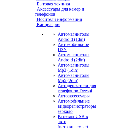
Бытовая техника
Аксессуары для камер и
телефонов
Носители информации
Канцелярия
Автомагнитолы
Android (1din)
Автомобильное
ПЗУ
Автомагнитолы
Android (2din)
Автомагнитолы
Mp3 (1din)
Автомагнитолы
Mp5 (2din)
Автодержатели для
телефонов Deespi
Автоаксессуары
Автомобильные
видеорегистраторы
зеркало
Разъемы USB в
авто
(встраиваемые)