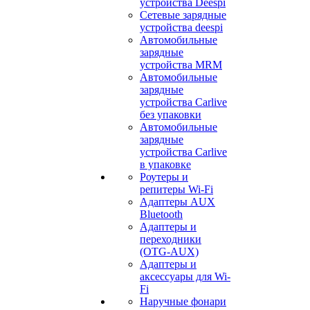
устройства Deespi
Сетевые зарядные
устройства deespi
Автомобильные
зарядные
устройства MRM
Автомобильные
зарядные
устройства Carlive
без упаковки
Автомобильные
зарядные
устройства Carlive
в упаковке
Роутеры и
репитеры Wi-Fi
Адаптеры AUX
Bluetooth
Адаптеры и
переходники
(OTG-AUX)
Адаптеры и
аксессуары для Wi-
Fi
Наручные фонари