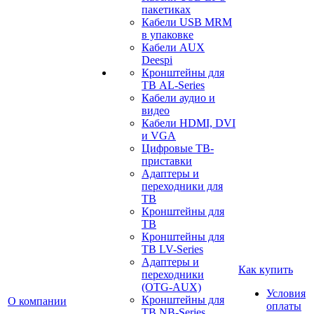
пакетиках
Кабели USB MRM
в упаковке
Кабели AUX
Deespi
Кронштейны для
ТВ AL-Series
Кабели аудио и
видео
Кабели HDMI, DVI
и VGA
Цифровые ТВ-
приставки
Адаптеры и
переходники для
ТВ
Кронштейны для
ТВ
Кронштейны для
ТВ LV-Series
Адаптеры и
Как купить
переходники
(OTG-AUX)
Условия
Кронштейны для
О компании
оплаты
ТВ NB-Series