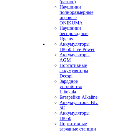
(разное)
Наушники
полноразмерные
игровые
ONIKUMA
Наушники
беспроводные
Ugetus
Аккумуляторы
18650 Live-Power
Аккумуляторы
АGM
Портативные
аккумуляторы
Deespi
Зарядное
устройство
Liitokala
Батарейки Alkaline
Аккумуляторы BL-
5C
Аккумуляторы
18650
Портативные
зарядные станции