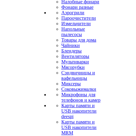
Налобные фонари
Фонари разные
Аэрогрили
Пароочистители
Измельчители
Напольные
пылесосы
Товары для дома
Чайники
Блендеры
Вентиляторы
Мультиварки
Мясорубки
Сэндвичницы и
вафельницы
Миксеры
Соковыжималки
Микрофоны для
телефонов и камер
Карты памяти и
USB накопители
deespi
Карты памяти и
USB накопители
MRM