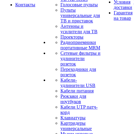
Условия
Контакты
Голосовые пульты
доставки
Пульты
Гарантия
универсальные для
на товар
ТВ и приставок
Антенны и
усилители для ТВ
Проекторы
Радиоприемники
портативные MRM
Сетевые фильтры и
удлинители
розеток
Переходники для
розеток
Кабели-
удлинители USB
Кабели питания
Рюкзаки для
ноутбуков
Кабели UTP патч-
корд
Клавиатуры
Картридеры
универсальные
Мыши игровые