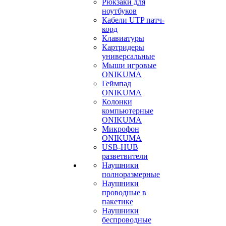
Рюкзаки для
ноутбуков
Кабели UTP патч-
корд
Клавиатуры
Картридеры
универсальные
Мыши игровые
ONIKUMA
Геймпад
ONIKUMA
Колонки
компьютерные
ONIKUMA
Микрофон
ONIKUMA
USB-HUB
разветвители
Наушники
полноразмерные
Наушники
проводные в
пакетике
Наушники
беспроводные