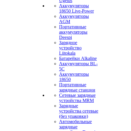
Ugetus
Аккумуляторы
18650 Live-Power
Аккумуляторы
АGM
Портативные
аккумуляторы
Deespi
Зарядное
устройство
Liitokala
Батарейки Alkaline
Аккумуляторы BL-
5C
Аккумуляторы
18650
Портативные
зарядные станции
Сетевые зарядные
устройства MRM
Зарядные
устройства сетевые
(без упаковки)
Автомобильные
зарядные