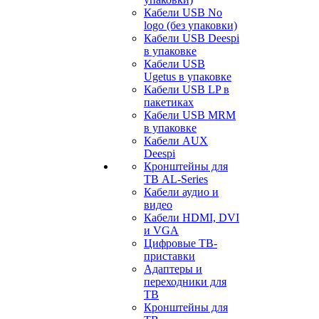
Кабели USB No
logo (без упаковки)
Кабели USB Deespi
в упаковке
Кабели USB
Ugetus в упаковке
Кабели USB LP в
пакетиках
Кабели USB MRM
в упаковке
Кабели AUX
Deespi
Кронштейны для
ТВ AL-Series
Кабели аудио и
видео
Кабели HDMI, DVI
и VGA
Цифровые ТВ-
приставки
Адаптеры и
переходники для
ТВ
Кронштейны для