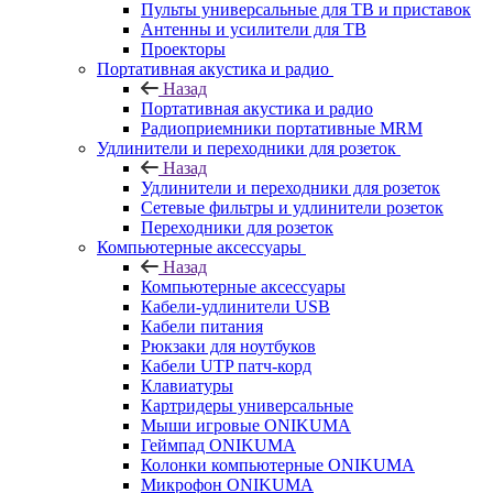
Пульты универсальные для ТВ и приставок
Антенны и усилители для ТВ
Проекторы
Портативная акустика и радио
Назад
Портативная акустика и радио
Радиоприемники портативные MRM
Удлинители и переходники для розеток
Назад
Удлинители и переходники для розеток
Сетевые фильтры и удлинители розеток
Переходники для розеток
Компьютерные аксессуары
Назад
Компьютерные аксессуары
Кабели-удлинители USB
Кабели питания
Рюкзаки для ноутбуков
Кабели UTP патч-корд
Клавиатуры
Картридеры универсальные
Мыши игровые ONIKUMA
Геймпад ONIKUMA
Колонки компьютерные ONIKUMA
Микрофон ONIKUMA