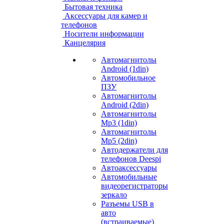
Бытовая техника
Аксессуары для камер и
телефонов
Носители информации
Канцелярия
Автомагнитолы
Android (1din)
Автомобильное
ПЗУ
Автомагнитолы
Android (2din)
Автомагнитолы
Mp3 (1din)
Автомагнитолы
Mp5 (2din)
Автодержатели для
телефонов Deespi
Автоаксессуары
Автомобильные
видеорегистраторы
зеркало
Разъемы USB в
авто
(встраиваемые)