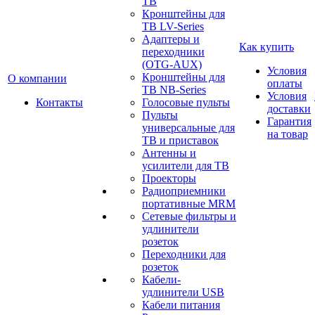
ТВ
Кронштейны для
ТВ LV-Series
Адаптеры и
Как купить
переходники
(OTG-AUX)
Условия
Кронштейны для
О компании
оплаты
ТВ NB-Series
Условия
Контакты
Голосовые пульты
доставки
Пульты
Гарантия
универсальные для
на товар
ТВ и приставок
Антенны и
усилители для ТВ
Проекторы
Радиоприемники
портативные MRM
Сетевые фильтры и
удлинители
розеток
Переходники для
розеток
Кабели-
удлинители USB
Кабели питания