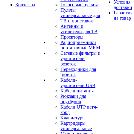
Условия
Контакты
Голосовые пульты
доставки
Пульты
Гарантия
универсальные для
на товар
ТВ и приставок
Антенны и
усилители для ТВ
Проекторы
Радиоприемники
портативные MRM
Сетевые фильтры и
удлинители
розеток
Переходники для
розеток
Кабели-
удлинители USB
Кабели питания
Рюкзаки для
ноутбуков
Кабели UTP патч-
корд
Клавиатуры
Картридеры
универсальные
Мыши игровые