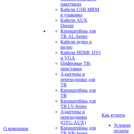
пакетиках
Кабели USB MRM
в упаковке
Кабели AUX
Deespi
Кронштейны для
ТВ AL-Series
Кабели аудио и
видео
Кабели HDMI, DVI
и VGA
Цифровые ТВ-
приставки
Адаптеры и
переходники для
ТВ
Кронштейны для
ТВ
Кронштейны для
ТВ LV-Series
Адаптеры и
Как купить
переходники
(OTG-AUX)
Условия
Кронштейны для
О компании
оплаты
ТВ NB-Series