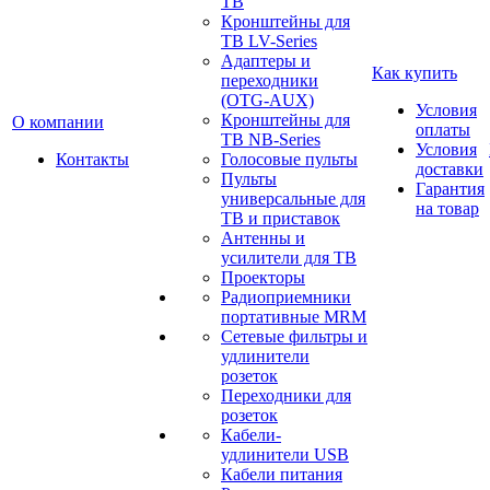
ТВ
Кронштейны для
ТВ LV-Series
Адаптеры и
Как купить
переходники
(OTG-AUX)
Условия
Кронштейны для
О компании
оплаты
ТВ NB-Series
Условия
Контакты
Голосовые пульты
доставки
Пульты
Гарантия
универсальные для
на товар
ТВ и приставок
Антенны и
усилители для ТВ
Проекторы
Радиоприемники
портативные MRM
Сетевые фильтры и
удлинители
розеток
Переходники для
розеток
Кабели-
удлинители USB
Кабели питания