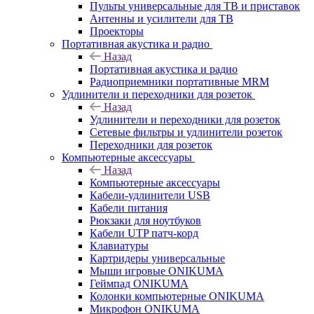
Пульты универсальные для ТВ и приставок
Антенны и усилители для ТВ
Проекторы
Портативная акустика и радио
Назад
Портативная акустика и радио
Радиоприемники портативные MRM
Удлинители и переходники для розеток
Назад
Удлинители и переходники для розеток
Сетевые фильтры и удлинители розеток
Переходники для розеток
Компьютерные аксессуары
Назад
Компьютерные аксессуары
Кабели-удлинители USB
Кабели питания
Рюкзаки для ноутбуков
Кабели UTP патч-корд
Клавиатуры
Картридеры универсальные
Мыши игровые ONIKUMA
Геймпад ONIKUMA
Колонки компьютерные ONIKUMA
Микрофон ONIKUMA