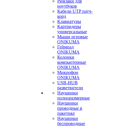
Рюкзаки для
ноутбуков
Кабели UTP патч-
корд
Клавиатуры
Картридеры
универсальные
Мыши игровые
ONIKUMA
Геймпад
ONIKUMA
Колонки
компьютерные
ONIKUMA
Микрофон
ONIKUMA
USB-HUB
разветвители
Наушники
полноразмерные
Наушники
проводные в
пакетике
Наушники
беспроводные