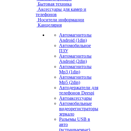
Бытовая техника
Аксессуары для камер и
телефонов
Носители информации
Канцелярия
Автомагнитолы
Android (1din)
Автомобильное
ПЗУ
Автомагнитолы
Android (2din)
Автомагнитолы
Mp3 (1din)
Автомагнитолы
Mp5 (2din)
Автодержатели для
телефонов Deespi
Автоаксессуары
Автомобильные
видеорегистраторы
зеркало
Разъемы USB в
авто
(встраиваемые)