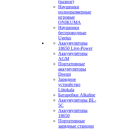
(разное)
Наушники
полноразмерные
игровые
ONIKUMA
Наушники
беспроводные
Ugetus
Аккумуляторы
18650 Live-Power
Аккумуляторы
АGM
Портативные
аккумуляторы
Deespi
Зарядное
устройство
Liitokala
Батарейки Alkaline
Аккумуляторы BL-
5C
Аккумуляторы
18650
Портативные
зарядные станции