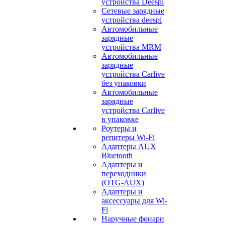
устройства Deespi
Сетевые зарядные
устройства deespi
Автомобильные
зарядные
устройства MRM
Автомобильные
зарядные
устройства Carlive
без упаковки
Автомобильные
зарядные
устройства Carlive
в упаковке
Роутеры и
репитеры Wi-Fi
Адаптеры AUX
Bluetooth
Адаптеры и
переходники
(OTG-AUX)
Адаптеры и
аксессуары для Wi-
Fi
Наручные фонари