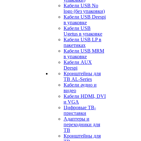
Кабели USB No
logo (без упаковки)
Кабели USB Deespi
в упаковке
Кабели USB
Ugetus в упаковке
Кабели USB LP в
пакетиках
Кабели USB MRM
в упаковке
Кабели AUX
Deespi
Кронштейны для
ТВ AL-Series
Кабели аудио и
видео
Кабели HDMI, DVI
и VGA
Цифровые ТВ-
приставки
Адаптеры и
переходники для
ТВ
Кронштейны для