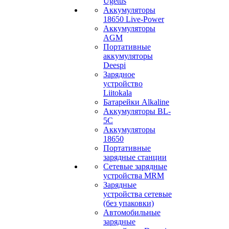
Ugetus
Аккумуляторы
18650 Live-Power
Аккумуляторы
АGM
Портативные
аккумуляторы
Deespi
Зарядное
устройство
Liitokala
Батарейки Alkaline
Аккумуляторы BL-
5C
Аккумуляторы
18650
Портативные
зарядные станции
Сетевые зарядные
устройства MRM
Зарядные
устройства сетевые
(без упаковки)
Автомобильные
зарядные