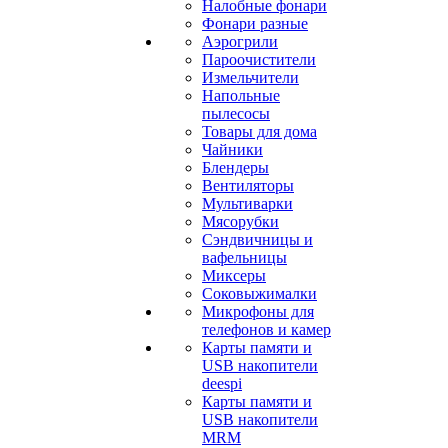
Налобные фонари
Фонари разные
Аэрогрили
Пароочистители
Измельчители
Напольные
пылесосы
Товары для дома
Чайники
Блендеры
Вентиляторы
Мультиварки
Мясорубки
Сэндвичницы и
вафельницы
Миксеры
Соковыжималки
Микрофоны для
телефонов и камер
Карты памяти и
USB накопители
deespi
Карты памяти и
USB накопители
MRM