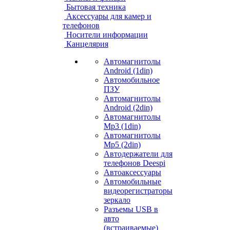
Бытовая техника
Аксессуары для камер и
телефонов
Носители информации
Канцелярия
Автомагнитолы
Android (1din)
Автомобильное
ПЗУ
Автомагнитолы
Android (2din)
Автомагнитолы
Mp3 (1din)
Автомагнитолы
Mp5 (2din)
Автодержатели для
телефонов Deespi
Автоаксессуары
Автомобильные
видеорегистраторы
зеркало
Разъемы USB в
авто
(встраиваемые)