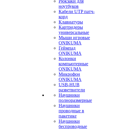
Рюкзаки для
ноутбуков
Кабели UTP патч-
корд
Клавиатуры
Картридеры
универсальные
Мыши игровые
ONIKUMA
Геймпад
ONIKUMA
Колонки
компьютерные
ONIKUMA
Микрофон
ONIKUMA
USB-HUB
разветвители
Наушники
полноразмерные
Наушники
проводные в
пакетике
Наушники
беспроводные