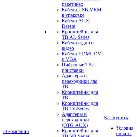
пакетиках
Кабели USB MRM
в упаковке
Кабели AUX
Deespi
Кронштейны для
ТВ AL-Series
Кабели аудио и
видео
Кабели HDMI, DVI
и VGA
Цифровые ТВ-
приставки
Адаптеры и
переходники для
ТВ
Кронштейны для
ТВ
Кронштейны для
ТВ LV-Series
Адаптеры и
Как купить
переходники
(OTG-AUX)
Условия
Кронштейны для
О компании
оплаты
ТВ NB-Series