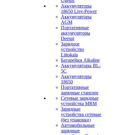
Ugetus
Аккумуляторы
18650 Live-Power
Аккумуляторы
АGM
Портативные
аккумуляторы
Deespi
Зарядное
устройство
Liitokala
Батарейки Alkaline
Аккумуляторы BL-
5C
Аккумуляторы
18650
Портативные
зарядные станции
Сетевые зарядные
устройства MRM
Зарядные
устройства сетевые
(без упаковки)
Автомобильные
зарядные