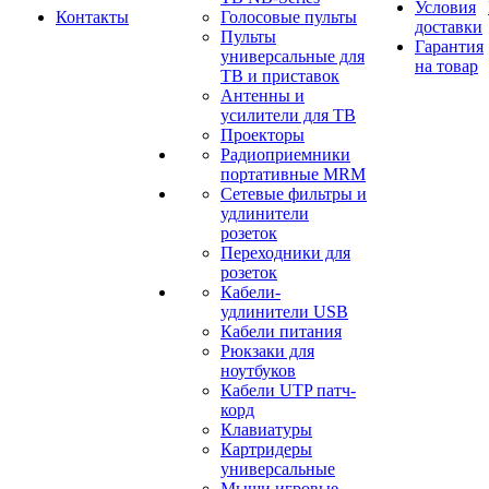
Условия
Контакты
Голосовые пульты
доставки
Пульты
Гарантия
универсальные для
на товар
ТВ и приставок
Антенны и
усилители для ТВ
Проекторы
Радиоприемники
портативные MRM
Сетевые фильтры и
удлинители
розеток
Переходники для
розеток
Кабели-
удлинители USB
Кабели питания
Рюкзаки для
ноутбуков
Кабели UTP патч-
корд
Клавиатуры
Картридеры
универсальные
Мыши игровые