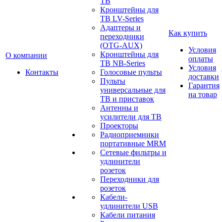
ТВ
Кронштейны для
ТВ LV-Series
Адаптеры и
Как купить
переходники
(OTG-AUX)
Условия
Кронштейны для
О компании
оплаты
ТВ NB-Series
Условия
Контакты
Голосовые пульты
доставки
Пульты
Гарантия
универсальные для
на товар
ТВ и приставок
Антенны и
усилители для ТВ
Проекторы
Радиоприемники
портативные MRM
Сетевые фильтры и
удлинители
розеток
Переходники для
розеток
Кабели-
удлинители USB
Кабели питания