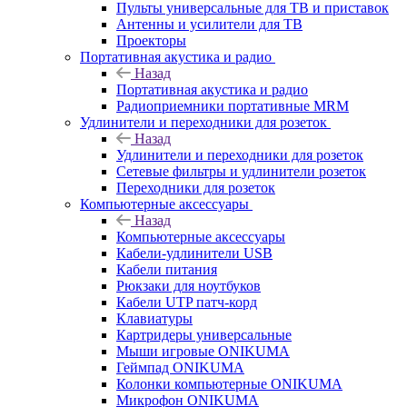
Пульты универсальные для ТВ и приставок
Антенны и усилители для ТВ
Проекторы
Портативная акустика и радио
Назад
Портативная акустика и радио
Радиоприемники портативные MRM
Удлинители и переходники для розеток
Назад
Удлинители и переходники для розеток
Сетевые фильтры и удлинители розеток
Переходники для розеток
Компьютерные аксессуары
Назад
Компьютерные аксессуары
Кабели-удлинители USB
Кабели питания
Рюкзаки для ноутбуков
Кабели UTP патч-корд
Клавиатуры
Картридеры универсальные
Мыши игровые ONIKUMA
Геймпад ONIKUMA
Колонки компьютерные ONIKUMA
Микрофон ONIKUMA