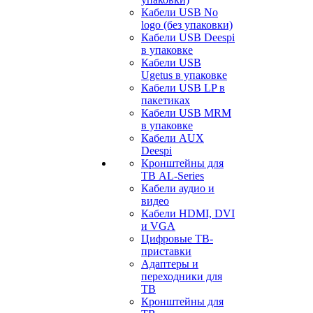
Кабели USB No
logo (без упаковки)
Кабели USB Deespi
в упаковке
Кабели USB
Ugetus в упаковке
Кабели USB LP в
пакетиках
Кабели USB MRM
в упаковке
Кабели AUX
Deespi
Кронштейны для
ТВ AL-Series
Кабели аудио и
видео
Кабели HDMI, DVI
и VGA
Цифровые ТВ-
приставки
Адаптеры и
переходники для
ТВ
Кронштейны для