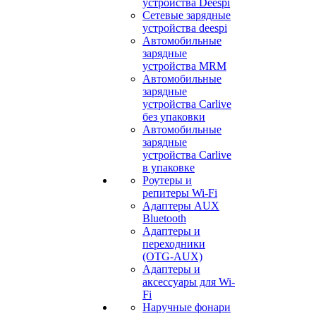
устройства Deespi
Сетевые зарядные
устройства deespi
Автомобильные
зарядные
устройства MRM
Автомобильные
зарядные
устройства Carlive
без упаковки
Автомобильные
зарядные
устройства Carlive
в упаковке
Роутеры и
репитеры Wi-Fi
Адаптеры AUX
Bluetooth
Адаптеры и
переходники
(OTG-AUX)
Адаптеры и
аксессуары для Wi-
Fi
Наручные фонари