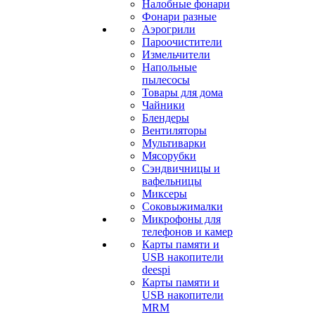
Налобные фонари
Фонари разные
Аэрогрили
Пароочистители
Измельчители
Напольные
пылесосы
Товары для дома
Чайники
Блендеры
Вентиляторы
Мультиварки
Мясорубки
Сэндвичницы и
вафельницы
Миксеры
Соковыжималки
Микрофоны для
телефонов и камер
Карты памяти и
USB накопители
deespi
Карты памяти и
USB накопители
MRM