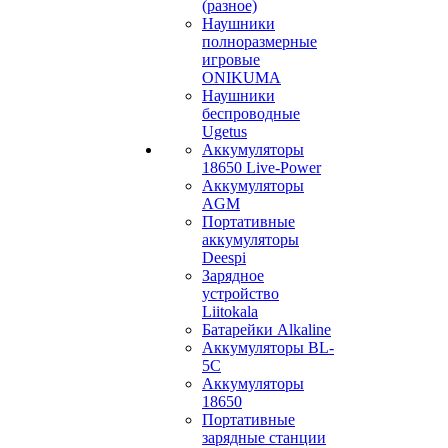
(разное)
Наушники
полноразмерные
игровые
ONIKUMA
Наушники
беспроводные
Ugetus
Аккумуляторы
18650 Live-Power
Аккумуляторы
АGM
Портативные
аккумуляторы
Deespi
Зарядное
устройство
Liitokala
Батарейки Alkaline
Аккумуляторы BL-
5C
Аккумуляторы
18650
Портативные
зарядные станции