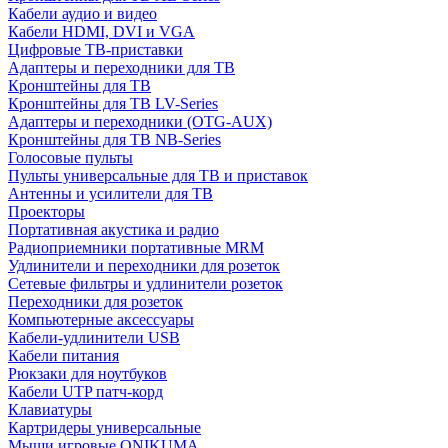
Кабели аудио и видео
Кабели HDMI, DVI и VGA
Цифровые ТВ-приставки
Адаптеры и переходники для ТВ
Кронштейны для ТВ
Кронштейны для ТВ LV-Series
Адаптеры и переходники (OTG-AUX)
Кронштейны для ТВ NB-Series
Голосовые пульты
Пульты универсальные для ТВ и приставок
Антенны и усилители для ТВ
Проекторы
Портативная акустика и радио
Радиоприемники портативные MRM
Удлинители и переходники для розеток
Сетевые фильтры и удлинители розеток
Переходники для розеток
Компьютерные аксессуары
Кабели-удлинители USB
Кабели питания
Рюкзаки для ноутбуков
Кабели UTP патч-корд
Клавиатуры
Картридеры универсальные
Мыши игровые ONIKUMA