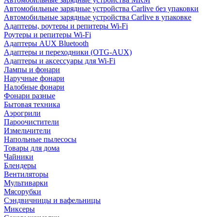
Автомобильные зарядные устройства Carlive без упаковки
Автомобильные зарядные устройства Carlive в упаковке
Адаптеры, роутеры и репитеры Wi-Fi
Роутеры и репитеры Wi-Fi
Адаптеры AUX Bluetooth
Адаптеры и переходники (OTG-AUX)
Адаптеры и аксессуары для Wi-Fi
Лампы и фонари
Наручные фонари
Налобные фонари
Фонари разные
Бытовая техника
Аэрогрили
Пароочистители
Измельчители
Напольные пылесосы
Товары для дома
Чайники
Блендеры
Вентиляторы
Мультиварки
Мясорубки
Сэндвичницы и вафельницы
Миксеры