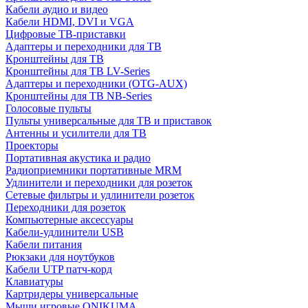
Кабели аудио и видео
Кабели HDMI, DVI и VGA
Цифровые ТВ-приставки
Адаптеры и переходники для ТВ
Кронштейны для ТВ
Кронштейны для ТВ LV-Series
Адаптеры и переходники (OTG-AUX)
Кронштейны для ТВ NB-Series
Голосовые пульты
Пульты универсальные для ТВ и приставок
Антенны и усилители для ТВ
Проекторы
Портативная акустика и радио
Радиоприемники портативные MRM
Удлинители и переходники для розеток
Сетевые фильтры и удлинители розеток
Переходники для розеток
Компьютерные аксессуары
Кабели-удлинители USB
Кабели питания
Рюкзаки для ноутбуков
Кабели UTP патч-корд
Клавиатуры
Картридеры универсальные
Мыши игровые ONIKUMA