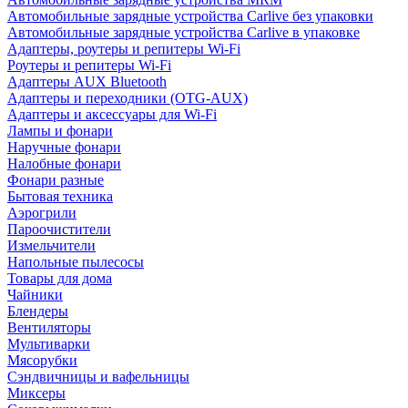
Автомобильные зарядные устройства Carlive без упаковки
Автомобильные зарядные устройства Carlive в упаковке
Адаптеры, роутеры и репитеры Wi-Fi
Роутеры и репитеры Wi-Fi
Адаптеры AUX Bluetooth
Адаптеры и переходники (OTG-AUX)
Адаптеры и аксессуары для Wi-Fi
Лампы и фонари
Наручные фонари
Налобные фонари
Фонари разные
Бытовая техника
Аэрогрили
Пароочистители
Измельчители
Напольные пылесосы
Товары для дома
Чайники
Блендеры
Вентиляторы
Мультиварки
Мясорубки
Сэндвичницы и вафельницы
Миксеры