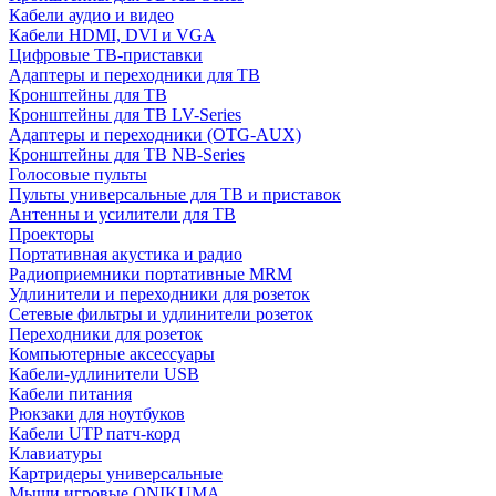
Кабели аудио и видео
Кабели HDMI, DVI и VGA
Цифровые ТВ-приставки
Адаптеры и переходники для ТВ
Кронштейны для ТВ
Кронштейны для ТВ LV-Series
Адаптеры и переходники (OTG-AUX)
Кронштейны для ТВ NB-Series
Голосовые пульты
Пульты универсальные для ТВ и приставок
Антенны и усилители для ТВ
Проекторы
Портативная акустика и радио
Радиоприемники портативные MRM
Удлинители и переходники для розеток
Сетевые фильтры и удлинители розеток
Переходники для розеток
Компьютерные аксессуары
Кабели-удлинители USB
Кабели питания
Рюкзаки для ноутбуков
Кабели UTP патч-корд
Клавиатуры
Картридеры универсальные
Мыши игровые ONIKUMA