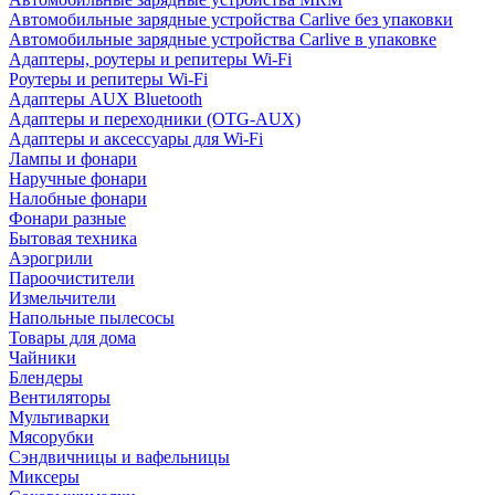
Автомобильные зарядные устройства Carlive без упаковки
Автомобильные зарядные устройства Carlive в упаковке
Адаптеры, роутеры и репитеры Wi-Fi
Роутеры и репитеры Wi-Fi
Адаптеры AUX Bluetooth
Адаптеры и переходники (OTG-AUX)
Адаптеры и аксессуары для Wi-Fi
Лампы и фонари
Наручные фонари
Налобные фонари
Фонари разные
Бытовая техника
Аэрогрили
Пароочистители
Измельчители
Напольные пылесосы
Товары для дома
Чайники
Блендеры
Вентиляторы
Мультиварки
Мясорубки
Сэндвичницы и вафельницы
Миксеры