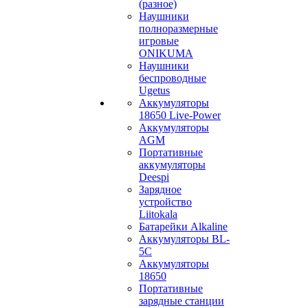
(разное)
Наушники
полноразмерные
игровые
ONIKUMA
Наушники
беспроводные
Ugetus
Аккумуляторы
18650 Live-Power
Аккумуляторы
АGM
Портативные
аккумуляторы
Deespi
Зарядное
устройство
Liitokala
Батарейки Alkaline
Аккумуляторы BL-
5C
Аккумуляторы
18650
Портативные
зарядные станции