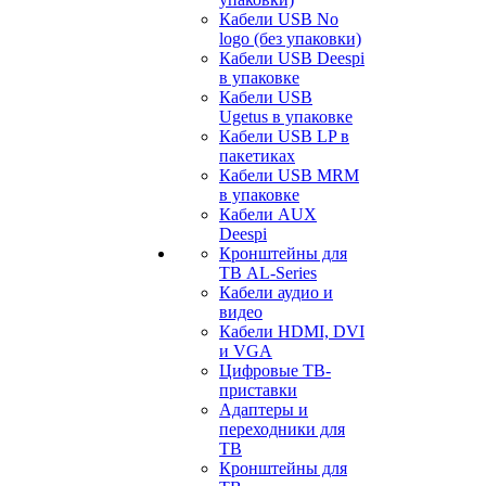
Кабели USB No
logo (без упаковки)
Кабели USB Deespi
в упаковке
Кабели USB
Ugetus в упаковке
Кабели USB LP в
пакетиках
Кабели USB MRM
в упаковке
Кабели AUX
Deespi
Кронштейны для
ТВ AL-Series
Кабели аудио и
видео
Кабели HDMI, DVI
и VGA
Цифровые ТВ-
приставки
Адаптеры и
переходники для
ТВ
Кронштейны для