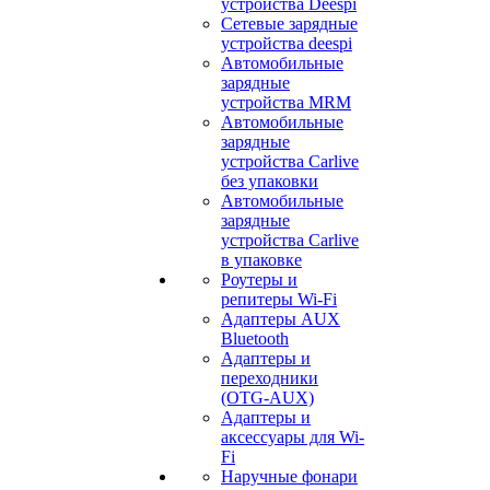
устройства Deespi
Сетевые зарядные
устройства deespi
Автомобильные
зарядные
устройства MRM
Автомобильные
зарядные
устройства Carlive
без упаковки
Автомобильные
зарядные
устройства Carlive
в упаковке
Роутеры и
репитеры Wi-Fi
Адаптеры AUX
Bluetooth
Адаптеры и
переходники
(OTG-AUX)
Адаптеры и
аксессуары для Wi-
Fi
Наручные фонари