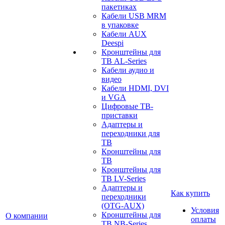
пакетиках
Кабели USB MRM
в упаковке
Кабели AUX
Deespi
Кронштейны для
ТВ AL-Series
Кабели аудио и
видео
Кабели HDMI, DVI
и VGA
Цифровые ТВ-
приставки
Адаптеры и
переходники для
ТВ
Кронштейны для
ТВ
Кронштейны для
ТВ LV-Series
Адаптеры и
Как купить
переходники
(OTG-AUX)
Условия
Кронштейны для
О компании
оплаты
ТВ NB-Series