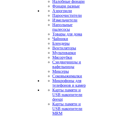
Налобные фонари
Фонари разные
Аэрогрили
Пароочистители
Измельчители
Напольные
пылесосы
Товары для дома
Чайники
Блендеры
Вентиляторы
Мультиварки
Мясорубки
Сэндвичницы и
вафельницы
Миксеры
Соковыжималки
Микрофоны для
телефонов и камер
Карты памяти и
USB накопители
deespi
Карты памяти и
USB накопители
MRM