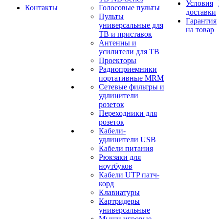
Условия
Контакты
Голосовые пульты
доставки
Пульты
Гарантия
универсальные для
на товар
ТВ и приставок
Антенны и
усилители для ТВ
Проекторы
Радиоприемники
портативные MRM
Сетевые фильтры и
удлинители
розеток
Переходники для
розеток
Кабели-
удлинители USB
Кабели питания
Рюкзаки для
ноутбуков
Кабели UTP патч-
корд
Клавиатуры
Картридеры
универсальные
Мыши игровые