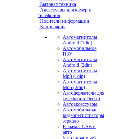
Бытовая техника
Аксессуары для камер и
телефонов
Носители информации
Канцелярия
Автомагнитолы
Android (1din)
Автомобильное
ПЗУ
Автомагнитолы
Android (2din)
Автомагнитолы
Mp3 (1din)
Автомагнитолы
Mp5 (2din)
Автодержатели для
телефонов Deespi
Автоаксессуары
Автомобильные
видеорегистраторы
зеркало
Разъемы USB в
авто
(встраиваемые)