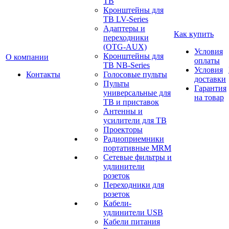
ТВ
Кронштейны для
ТВ LV-Series
Адаптеры и
Как купить
переходники
(OTG-AUX)
Условия
Кронштейны для
О компании
оплаты
ТВ NB-Series
Условия
Контакты
Голосовые пульты
доставки
Пульты
Гарантия
универсальные для
на товар
ТВ и приставок
Антенны и
усилители для ТВ
Проекторы
Радиоприемники
портативные MRM
Сетевые фильтры и
удлинители
розеток
Переходники для
розеток
Кабели-
удлинители USB
Кабели питания