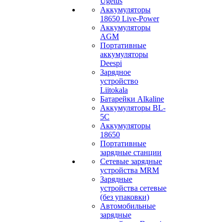
Ugetus
Аккумуляторы
18650 Live-Power
Аккумуляторы
АGM
Портативные
аккумуляторы
Deespi
Зарядное
устройство
Liitokala
Батарейки Alkaline
Аккумуляторы BL-
5C
Аккумуляторы
18650
Портативные
зарядные станции
Сетевые зарядные
устройства MRM
Зарядные
устройства сетевые
(без упаковки)
Автомобильные
зарядные