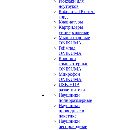
Рюкзаки для
ноутбуков
Кабели UTP патч-
корд
Клавиатуры
Картридеры
универсальные
Мыши игровые
ONIKUMA
Геймпад
ONIKUMA
Колонки
компьютерные
ONIKUMA
Микрофон
ONIKUMA
USB-HUB
разветвители
Наушники
полноразмерные
Наушники
проводные в
пакетике
Наушники
беспроводные