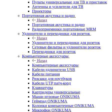
Пульты универсальные для ТВ и приставок
Антенны и усилители для ТВ
Проекторы
Портативная акустика и радио
Назад
Портативная акустика и радио
Радиоприемники портативные MRM
Удлинители и переходники для розеток
Назад
Удлинители и переходники для розеток
Сетевые фильтры и удлинители розеток
Переходники для розеток
Компьютерные аксессуары
Назад
Компьютерные аксессуары
Кабели-удлинители USB
Кабели питания
Рюкзаки для ноутбуков
Кабели UTP патч-корд
Клавиатуры
Картридеры универсальные
Мыши игровые ONIKUMA
Геймпад ONIKUMA
Колонки компьютерные ONIKUMA
Микрофон ONIKUMA