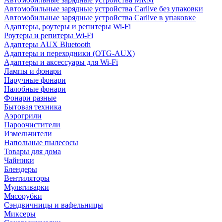
Автомобильные зарядные устройства Carlive без упаковки
Автомобильные зарядные устройства Carlive в упаковке
Адаптеры, роутеры и репитеры Wi-Fi
Роутеры и репитеры Wi-Fi
Адаптеры AUX Bluetooth
Адаптеры и переходники (OTG-AUX)
Адаптеры и аксессуары для Wi-Fi
Лампы и фонари
Наручные фонари
Налобные фонари
Фонари разные
Бытовая техника
Аэрогрили
Пароочистители
Измельчители
Напольные пылесосы
Товары для дома
Чайники
Блендеры
Вентиляторы
Мультиварки
Мясорубки
Сэндвичницы и вафельницы
Миксеры