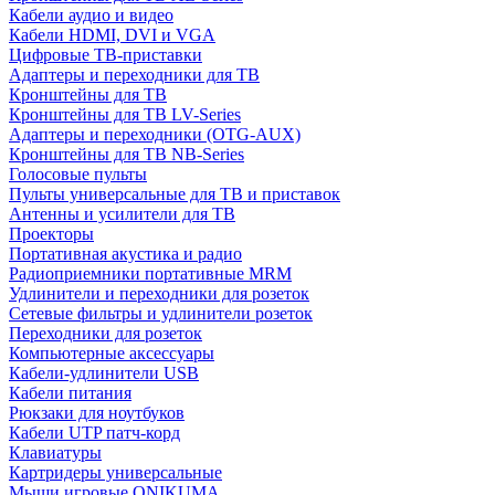
Кабели аудио и видео
Кабели HDMI, DVI и VGA
Цифровые ТВ-приставки
Адаптеры и переходники для ТВ
Кронштейны для ТВ
Кронштейны для ТВ LV-Series
Адаптеры и переходники (OTG-AUX)
Кронштейны для ТВ NB-Series
Голосовые пульты
Пульты универсальные для ТВ и приставок
Антенны и усилители для ТВ
Проекторы
Портативная акустика и радио
Радиоприемники портативные MRM
Удлинители и переходники для розеток
Сетевые фильтры и удлинители розеток
Переходники для розеток
Компьютерные аксессуары
Кабели-удлинители USB
Кабели питания
Рюкзаки для ноутбуков
Кабели UTP патч-корд
Клавиатуры
Картридеры универсальные
Мыши игровые ONIKUMA