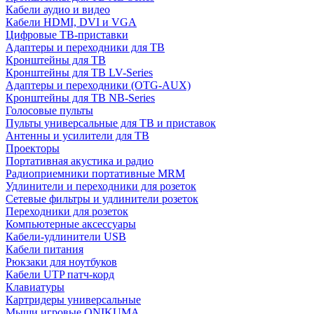
Кабели аудио и видео
Кабели HDMI, DVI и VGA
Цифровые ТВ-приставки
Адаптеры и переходники для ТВ
Кронштейны для ТВ
Кронштейны для ТВ LV-Series
Адаптеры и переходники (OTG-AUX)
Кронштейны для ТВ NB-Series
Голосовые пульты
Пульты универсальные для ТВ и приставок
Антенны и усилители для ТВ
Проекторы
Портативная акустика и радио
Радиоприемники портативные MRM
Удлинители и переходники для розеток
Сетевые фильтры и удлинители розеток
Переходники для розеток
Компьютерные аксессуары
Кабели-удлинители USB
Кабели питания
Рюкзаки для ноутбуков
Кабели UTP патч-корд
Клавиатуры
Картридеры универсальные
Мыши игровые ONIKUMA