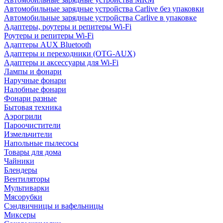
Автомобильные зарядные устройства Carlive без упаковки
Автомобильные зарядные устройства Carlive в упаковке
Адаптеры, роутеры и репитеры Wi-Fi
Роутеры и репитеры Wi-Fi
Адаптеры AUX Bluetooth
Адаптеры и переходники (OTG-AUX)
Адаптеры и аксессуары для Wi-Fi
Лампы и фонари
Наручные фонари
Налобные фонари
Фонари разные
Бытовая техника
Аэрогрили
Пароочистители
Измельчители
Напольные пылесосы
Товары для дома
Чайники
Блендеры
Вентиляторы
Мультиварки
Мясорубки
Сэндвичницы и вафельницы
Миксеры