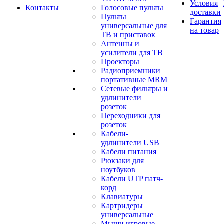
Условия
Контакты
Голосовые пульты
доставки
Пульты
Гарантия
универсальные для
на товар
ТВ и приставок
Антенны и
усилители для ТВ
Проекторы
Радиоприемники
портативные MRM
Сетевые фильтры и
удлинители
розеток
Переходники для
розеток
Кабели-
удлинители USB
Кабели питания
Рюкзаки для
ноутбуков
Кабели UTP патч-
корд
Клавиатуры
Картридеры
универсальные
Мыши игровые