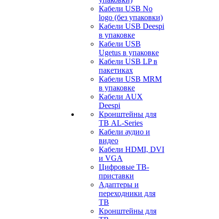
Кабели USB No
logo (без упаковки)
Кабели USB Deespi
в упаковке
Кабели USB
Ugetus в упаковке
Кабели USB LP в
пакетиках
Кабели USB MRM
в упаковке
Кабели AUX
Deespi
Кронштейны для
ТВ AL-Series
Кабели аудио и
видео
Кабели HDMI, DVI
и VGA
Цифровые ТВ-
приставки
Адаптеры и
переходники для
ТВ
Кронштейны для