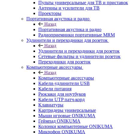
Пульты универсальные для ТВ и приставок
Антенны и усилители для ТВ
Проекторы
Портативная акустика и радио
Назад
Портативная акустика и радио
Радиоприемники портативные MRM
Удлинители и переходники для розеток
Назад
Удлинители и переходники для розеток
Сетевые фильтры и удлинители розеток
Переходники для розеток
Компьютерные аксессуары
Назад
Компьютерные аксессуары
Кабели-удлинители USB
Кабели питания
Рюкзаки для ноутбуков
Кабели UTP патч-корд
Клавиатуры
Картридеры универсальные
Мыши игровые ONIKUMA
Геймпад ONIKUMA
Колонки компьютерные ONIKUMA
Микрофон ONIKUMA