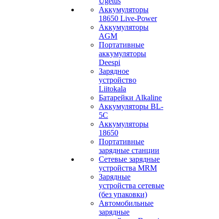
Ugetus
Аккумуляторы
18650 Live-Power
Аккумуляторы
АGM
Портативные
аккумуляторы
Deespi
Зарядное
устройство
Liitokala
Батарейки Alkaline
Аккумуляторы BL-
5C
Аккумуляторы
18650
Портативные
зарядные станции
Сетевые зарядные
устройства MRM
Зарядные
устройства сетевые
(без упаковки)
Автомобильные
зарядные