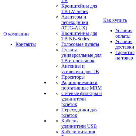
ТВ
Кронштейны для
ТВ LV-Series
Адаптеры и
Как купить
переходники
(OTG-AUX)
Условия
Кронштейны для
О компании
оплаты
ТВ NB-Series
Условия
Контакты
Голосовые пульты
доставки
Пульты
Гарантия
универсальные для
на товар
ТВ и приставок
Антенны и
усилители для ТВ
Проекторы
Радиоприемники
портативные MRM
Сетевые фильтры и
удлинители
розеток
Переходники для
розеток
Кабели-
удлинители USB
Кабели питания