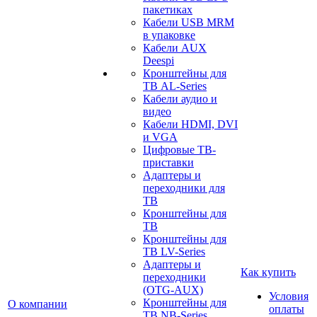
пакетиках
Кабели USB MRM
в упаковке
Кабели AUX
Deespi
Кронштейны для
ТВ AL-Series
Кабели аудио и
видео
Кабели HDMI, DVI
и VGA
Цифровые ТВ-
приставки
Адаптеры и
переходники для
ТВ
Кронштейны для
ТВ
Кронштейны для
ТВ LV-Series
Адаптеры и
Как купить
переходники
(OTG-AUX)
Условия
Кронштейны для
О компании
оплаты
ТВ NB-Series