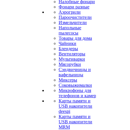
Налобные фонари
Фонари разные
Аэрогрили
Пароочистители
Измельчители
Напольные
пылесосы
Товары для дома
Чайники
Блендеры
Вентиляторы
Мультиварки
Мясорубки
Сэндвичницы и
вафельницы
Миксеры
Соковыжималки
Микрофоны для
телефонов и камер
Карты памяти и
USB накопители
deespi
Карты памяти и
USB накопители
MRM