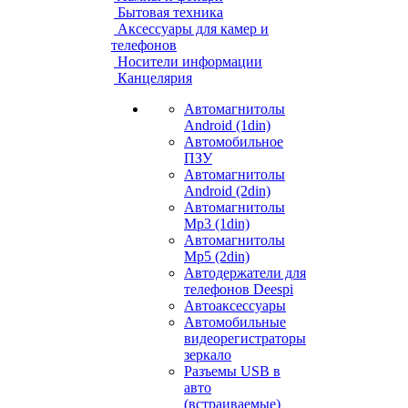
Бытовая техника
Аксессуары для камер и
телефонов
Носители информации
Канцелярия
Автомагнитолы
Android (1din)
Автомобильное
ПЗУ
Автомагнитолы
Android (2din)
Автомагнитолы
Mp3 (1din)
Автомагнитолы
Mp5 (2din)
Автодержатели для
телефонов Deespi
Автоаксессуары
Автомобильные
видеорегистраторы
зеркало
Разъемы USB в
авто
(встраиваемые)