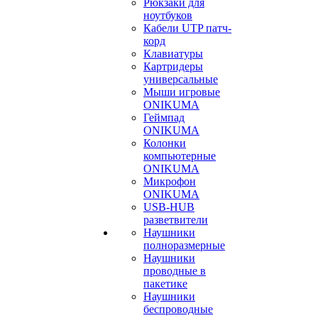
Рюкзаки для
ноутбуков
Кабели UTP патч-
корд
Клавиатуры
Картридеры
универсальные
Мыши игровые
ONIKUMA
Геймпад
ONIKUMA
Колонки
компьютерные
ONIKUMA
Микрофон
ONIKUMA
USB-HUB
разветвители
Наушники
полноразмерные
Наушники
проводные в
пакетике
Наушники
беспроводные