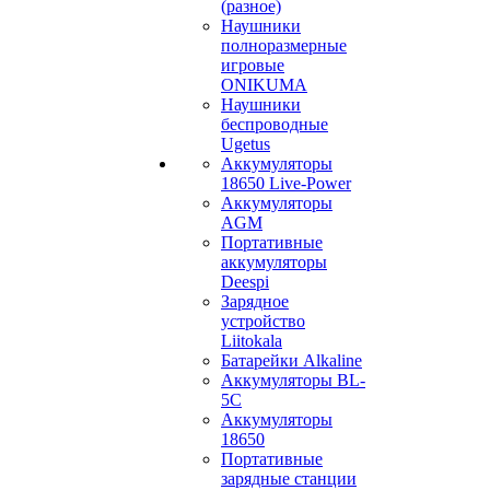
(разное)
Наушники
полноразмерные
игровые
ONIKUMA
Наушники
беспроводные
Ugetus
Аккумуляторы
18650 Live-Power
Аккумуляторы
АGM
Портативные
аккумуляторы
Deespi
Зарядное
устройство
Liitokala
Батарейки Alkaline
Аккумуляторы BL-
5C
Аккумуляторы
18650
Портативные
зарядные станции