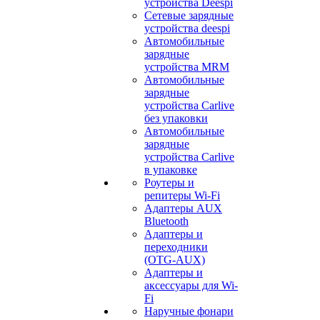
устройства Deespi
Сетевые зарядные
устройства deespi
Автомобильные
зарядные
устройства MRM
Автомобильные
зарядные
устройства Carlive
без упаковки
Автомобильные
зарядные
устройства Carlive
в упаковке
Роутеры и
репитеры Wi-Fi
Адаптеры AUX
Bluetooth
Адаптеры и
переходники
(OTG-AUX)
Адаптеры и
аксессуары для Wi-
Fi
Наручные фонари