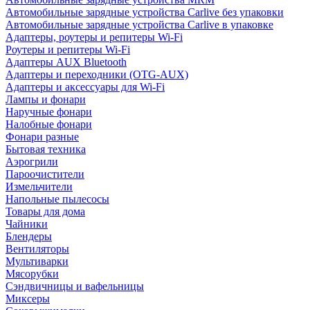
Автомобильные зарядные устройства Carlive без упаковки
Автомобильные зарядные устройства Carlive в упаковке
Адаптеры, роутеры и репитеры Wi-Fi
Роутеры и репитеры Wi-Fi
Адаптеры AUX Bluetooth
Адаптеры и переходники (OTG-AUX)
Адаптеры и аксессуары для Wi-Fi
Лампы и фонари
Наручные фонари
Налобные фонари
Фонари разные
Бытовая техника
Аэрогрили
Пароочистители
Измельчители
Напольные пылесосы
Товары для дома
Чайники
Блендеры
Вентиляторы
Мультиварки
Мясорубки
Сэндвичницы и вафельницы
Миксеры