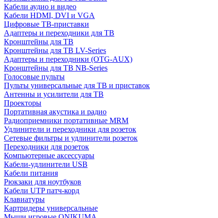
Кабели аудио и видео
Кабели HDMI, DVI и VGA
Цифровые ТВ-приставки
Адаптеры и переходники для ТВ
Кронштейны для ТВ
Кронштейны для ТВ LV-Series
Адаптеры и переходники (OTG-AUX)
Кронштейны для ТВ NB-Series
Голосовые пульты
Пульты универсальные для ТВ и приставок
Антенны и усилители для ТВ
Проекторы
Портативная акустика и радио
Радиоприемники портативные MRM
Удлинители и переходники для розеток
Сетевые фильтры и удлинители розеток
Переходники для розеток
Компьютерные аксессуары
Кабели-удлинители USB
Кабели питания
Рюкзаки для ноутбуков
Кабели UTP патч-корд
Клавиатуры
Картридеры универсальные
Мыши игровые ONIKUMA