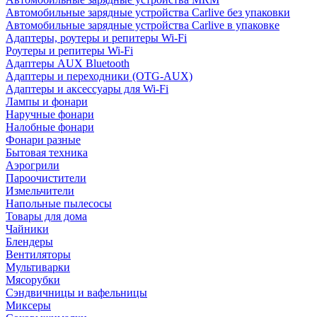
Автомобильные зарядные устройства Carlive без упаковки
Автомобильные зарядные устройства Carlive в упаковке
Адаптеры, роутеры и репитеры Wi-Fi
Роутеры и репитеры Wi-Fi
Адаптеры AUX Bluetooth
Адаптеры и переходники (OTG-AUX)
Адаптеры и аксессуары для Wi-Fi
Лампы и фонари
Наручные фонари
Налобные фонари
Фонари разные
Бытовая техника
Аэрогрили
Пароочистители
Измельчители
Напольные пылесосы
Товары для дома
Чайники
Блендеры
Вентиляторы
Мультиварки
Мясорубки
Сэндвичницы и вафельницы
Миксеры