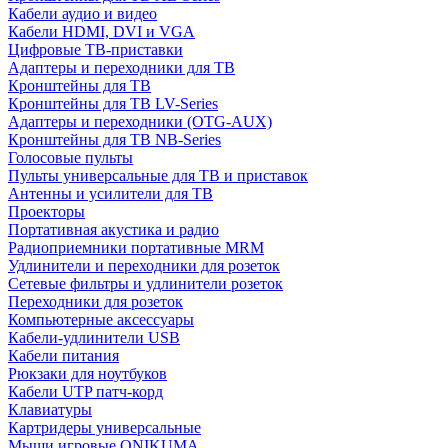
Кабели аудио и видео
Кабели HDMI, DVI и VGA
Цифровые ТВ-приставки
Адаптеры и переходники для ТВ
Кронштейны для ТВ
Кронштейны для ТВ LV-Series
Адаптеры и переходники (OTG-AUX)
Кронштейны для ТВ NB-Series
Голосовые пульты
Пульты универсальные для ТВ и приставок
Антенны и усилители для ТВ
Проекторы
Портативная акустика и радио
Радиоприемники портативные MRM
Удлинители и переходники для розеток
Сетевые фильтры и удлинители розеток
Переходники для розеток
Компьютерные аксессуары
Кабели-удлинители USB
Кабели питания
Рюкзаки для ноутбуков
Кабели UTP патч-корд
Клавиатуры
Картридеры универсальные
Мыши игровые ONIKUMA