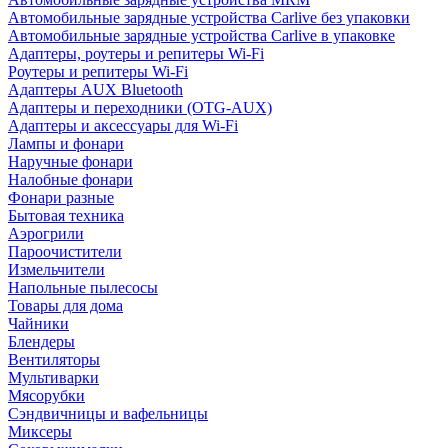
Автомобильные зарядные устройства Carlive без упаковки
Автомобильные зарядные устройства Carlive в упаковке
Адаптеры, роутеры и репитеры Wi-Fi
Роутеры и репитеры Wi-Fi
Адаптеры AUX Bluetooth
Адаптеры и переходники (OTG-AUX)
Адаптеры и аксессуары для Wi-Fi
Лампы и фонари
Наручные фонари
Налобные фонари
Фонари разные
Бытовая техника
Аэрогрили
Пароочистители
Измельчители
Напольные пылесосы
Товары для дома
Чайники
Блендеры
Вентиляторы
Мультиварки
Мясорубки
Сэндвичницы и вафельницы
Миксеры