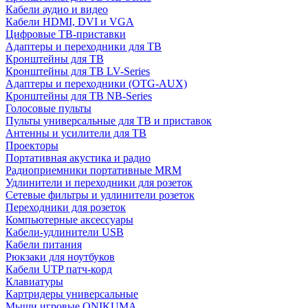
Кабели аудио и видео
Кабели HDMI, DVI и VGA
Цифровые ТВ-приставки
Адаптеры и переходники для ТВ
Кронштейны для ТВ
Кронштейны для ТВ LV-Series
Адаптеры и переходники (OTG-AUX)
Кронштейны для ТВ NB-Series
Голосовые пульты
Пульты универсальные для ТВ и приставок
Антенны и усилители для ТВ
Проекторы
Портативная акустика и радио
Радиоприемники портативные MRM
Удлинители и переходники для розеток
Сетевые фильтры и удлинители розеток
Переходники для розеток
Компьютерные аксессуары
Кабели-удлинители USB
Кабели питания
Рюкзаки для ноутбуков
Кабели UTP патч-корд
Клавиатуры
Картридеры универсальные
Мыши игровые ONIKUMA