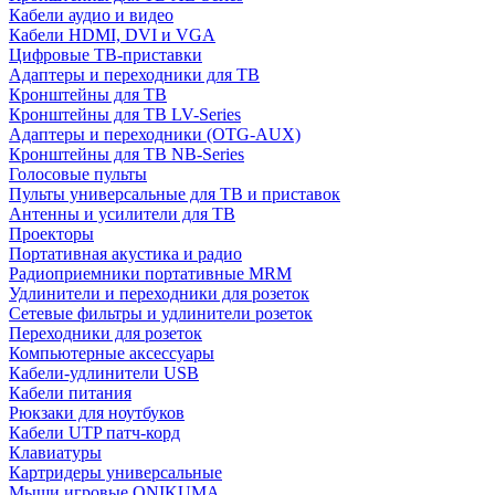
Кабели аудио и видео
Кабели HDMI, DVI и VGA
Цифровые ТВ-приставки
Адаптеры и переходники для ТВ
Кронштейны для ТВ
Кронштейны для ТВ LV-Series
Адаптеры и переходники (OTG-AUX)
Кронштейны для ТВ NB-Series
Голосовые пульты
Пульты универсальные для ТВ и приставок
Антенны и усилители для ТВ
Проекторы
Портативная акустика и радио
Радиоприемники портативные MRM
Удлинители и переходники для розеток
Сетевые фильтры и удлинители розеток
Переходники для розеток
Компьютерные аксессуары
Кабели-удлинители USB
Кабели питания
Рюкзаки для ноутбуков
Кабели UTP патч-корд
Клавиатуры
Картридеры универсальные
Мыши игровые ONIKUMA