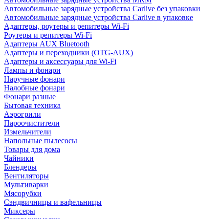
Автомобильные зарядные устройства Carlive без упаковки
Автомобильные зарядные устройства Carlive в упаковке
Адаптеры, роутеры и репитеры Wi-Fi
Роутеры и репитеры Wi-Fi
Адаптеры AUX Bluetooth
Адаптеры и переходники (OTG-AUX)
Адаптеры и аксессуары для Wi-Fi
Лампы и фонари
Наручные фонари
Налобные фонари
Фонари разные
Бытовая техника
Аэрогрили
Пароочистители
Измельчители
Напольные пылесосы
Товары для дома
Чайники
Блендеры
Вентиляторы
Мультиварки
Мясорубки
Сэндвичницы и вафельницы
Миксеры