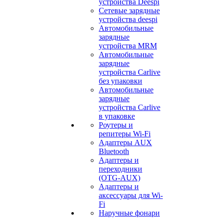
устройства Deespi
Сетевые зарядные
устройства deespi
Автомобильные
зарядные
устройства MRM
Автомобильные
зарядные
устройства Carlive
без упаковки
Автомобильные
зарядные
устройства Carlive
в упаковке
Роутеры и
репитеры Wi-Fi
Адаптеры AUX
Bluetooth
Адаптеры и
переходники
(OTG-AUX)
Адаптеры и
аксессуары для Wi-
Fi
Наручные фонари