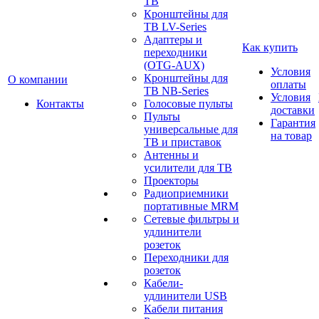
ТВ
Кронштейны для
ТВ LV-Series
Адаптеры и
Как купить
переходники
(OTG-AUX)
Условия
Кронштейны для
О компании
оплаты
ТВ NB-Series
Условия
Контакты
Голосовые пульты
доставки
Пульты
Гарантия
универсальные для
на товар
ТВ и приставок
Антенны и
усилители для ТВ
Проекторы
Радиоприемники
портативные MRM
Сетевые фильтры и
удлинители
розеток
Переходники для
розеток
Кабели-
удлинители USB
Кабели питания