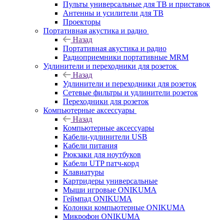
Пульты универсальные для ТВ и приставок
Антенны и усилители для ТВ
Проекторы
Портативная акустика и радио
Назад
Портативная акустика и радио
Радиоприемники портативные MRM
Удлинители и переходники для розеток
Назад
Удлинители и переходники для розеток
Сетевые фильтры и удлинители розеток
Переходники для розеток
Компьютерные аксессуары
Назад
Компьютерные аксессуары
Кабели-удлинители USB
Кабели питания
Рюкзаки для ноутбуков
Кабели UTP патч-корд
Клавиатуры
Картридеры универсальные
Мыши игровые ONIKUMA
Геймпад ONIKUMA
Колонки компьютерные ONIKUMA
Микрофон ONIKUMA