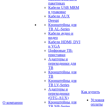
пакетиках
Кабели USB MRM
в упаковке
Кабели AUX
Deespi
Кронштейны для
ТВ AL-Series
Кабели аудио и
видео
Кабели HDMI, DVI
и VGA
Цифровые ТВ-
приставки
Адаптеры и
переходники для
ТВ
Кронштейны для
ТВ
Кронштейны для
ТВ LV-Series
Адаптеры и
Как купить
переходники
(OTG-AUX)
Условия
Кронштейны для
О компании
оплаты
ТВ NB-Series