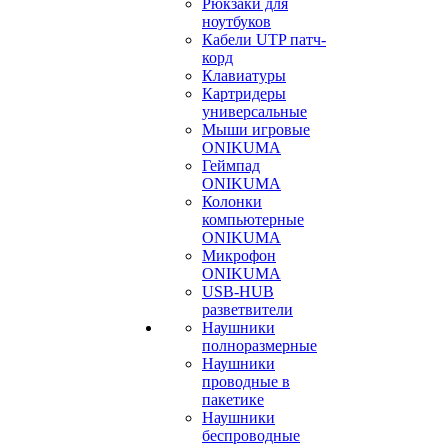
Рюкзаки для
ноутбуков
Кабели UTP патч-
корд
Клавиатуры
Картридеры
универсальные
Мыши игровые
ONIKUMA
Геймпад
ONIKUMA
Колонки
компьютерные
ONIKUMA
Микрофон
ONIKUMA
USB-HUB
разветвители
Наушники
полноразмерные
Наушники
проводные в
пакетике
Наушники
беспроводные