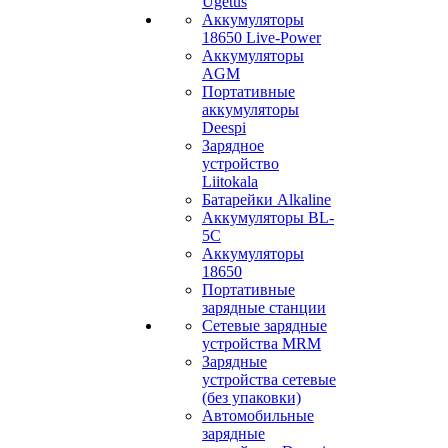
Ugetus
Аккумуляторы
18650 Live-Power
Аккумуляторы
АGM
Портативные
аккумуляторы
Deespi
Зарядное
устройство
Liitokala
Батарейки Alkaline
Аккумуляторы BL-
5C
Аккумуляторы
18650
Портативные
зарядные станции
Сетевые зарядные
устройства MRM
Зарядные
устройства сетевые
(без упаковки)
Автомобильные
зарядные