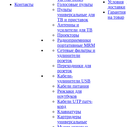
Условия
Контакты
Голосовые пульты
доставки
Пульты
Гарантия
универсальные для
на товар
ТВ и приставок
Антенны и
усилители для ТВ
Проекторы
Радиоприемники
портативные MRM
Сетевые фильтры и
удлинители
розеток
Переходники для
розеток
Кабели-
удлинители USB
Кабели питания
Рюкзаки для
ноутбуков
Кабели UTP патч-
корд
Клавиатуры
Картридеры
универсальные
Мыши игровые