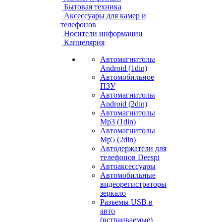
Бытовая техника
Аксессуары для камер и
телефонов
Носители информации
Канцелярия
Автомагнитолы
Android (1din)
Автомобильное
ПЗУ
Автомагнитолы
Android (2din)
Автомагнитолы
Mp3 (1din)
Автомагнитолы
Mp5 (2din)
Автодержатели для
телефонов Deespi
Автоаксессуары
Автомобильные
видеорегистраторы
зеркало
Разъемы USB в
авто
(встраиваемые)