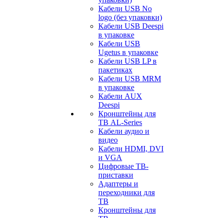
Кабели USB No
logo (без упаковки)
Кабели USB Deespi
в упаковке
Кабели USB
Ugetus в упаковке
Кабели USB LP в
пакетиках
Кабели USB MRM
в упаковке
Кабели AUX
Deespi
Кронштейны для
ТВ AL-Series
Кабели аудио и
видео
Кабели HDMI, DVI
и VGA
Цифровые ТВ-
приставки
Адаптеры и
переходники для
ТВ
Кронштейны для