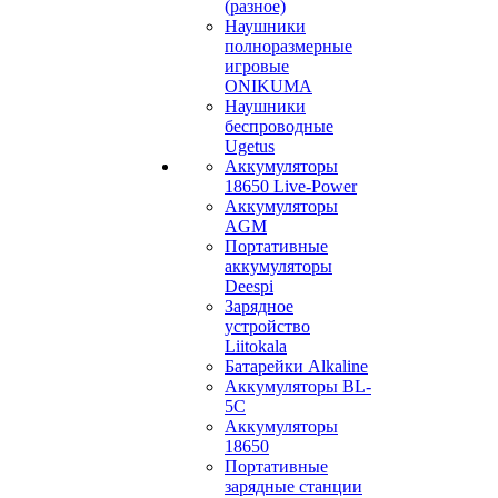
(разное)
Наушники
полноразмерные
игровые
ONIKUMA
Наушники
беспроводные
Ugetus
Аккумуляторы
18650 Live-Power
Аккумуляторы
АGM
Портативные
аккумуляторы
Deespi
Зарядное
устройство
Liitokala
Батарейки Alkaline
Аккумуляторы BL-
5C
Аккумуляторы
18650
Портативные
зарядные станции