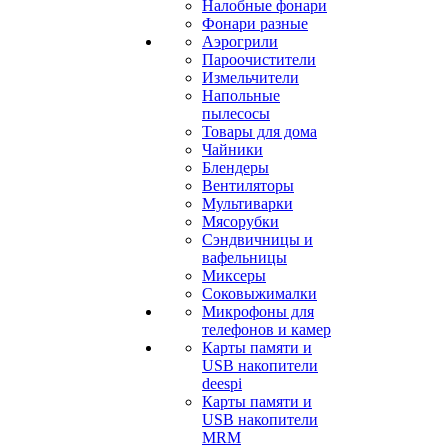
Налобные фонари
Фонари разные
Аэрогрили
Пароочистители
Измельчители
Напольные
пылесосы
Товары для дома
Чайники
Блендеры
Вентиляторы
Мультиварки
Мясорубки
Сэндвичницы и
вафельницы
Миксеры
Соковыжималки
Микрофоны для
телефонов и камер
Карты памяти и
USB накопители
deespi
Карты памяти и
USB накопители
MRM