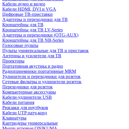
Кабели аудио и видео
Кабели HDMI, DVI и VGA
Цифровые ТВ-приставки
Адаптеры и переходники для ТВ
Кронштейны для ТВ
Кронштейны для ТВ LV-Series
Адаптеры и переходники (OTG-AUX)
Кронштейны для ТВ NB-Series
Голосовые пульты
Пульты универсальные для ТВ и приставок
Антенны и усилители для ТВ
Проекторы
Портативная акустика и радио
Радиоприемники портативные MRM
Удлинители и переходники для розеток
Сетевые фильтры и удлинители розеток
Переходники для розеток
Компьютерные аксессуары
Кабели-удлинители USB
Кабели питания
Рюкзаки для ноутбуков
Кабели UTP патч-корд
Клавиатуры
Картридеры универсальные
Мыши игровые ONIKUMA