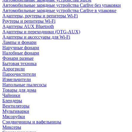
Автомобильные зарядные устройства Carlive без упаковки
Автомобильные зарядные устройства Carlive в упаковке
Адаптеры, роутеры и репитеры Wi-Fi
Роутеры и репитеры Wi-Fi
Адаптеры AUX Bluetooth
Адаптеры и переходники (OTG-AUX)
Адаптеры и аксессуары для Wi-Fi
Лампы и фонари
Наручные фонари
Налобные фонари
Фонари разные
Бытовая техника
Аэрогрили
Пароочистители
Измельчители
Напольные пылесосы
Товары для дома
Чайники
Блендеры
Вентиляторы
Мультиварки
Мясорубки
Сэндвичницы и вафельницы
Миксеры