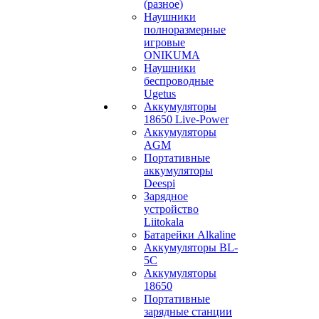
(разное)
Наушники
полноразмерные
игровые
ONIKUMA
Наушники
беспроводные
Ugetus
Аккумуляторы
18650 Live-Power
Аккумуляторы
АGM
Портативные
аккумуляторы
Deespi
Зарядное
устройство
Liitokala
Батарейки Alkaline
Аккумуляторы BL-
5C
Аккумуляторы
18650
Портативные
зарядные станции