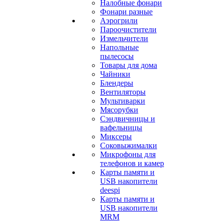
Налобные фонари
Фонари разные
Аэрогрили
Пароочистители
Измельчители
Напольные
пылесосы
Товары для дома
Чайники
Блендеры
Вентиляторы
Мультиварки
Мясорубки
Сэндвичницы и
вафельницы
Миксеры
Соковыжималки
Микрофоны для
телефонов и камер
Карты памяти и
USB накопители
deespi
Карты памяти и
USB накопители
MRM