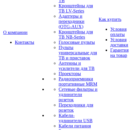
ТВ
Кронштейны для
ТВ LV-Series
Адаптеры и
Как купить
переходники
(OTG-AUX)
Условия
Кронштейны для
О компании
оплаты
ТВ NB-Series
Условия
Контакты
Голосовые пульты
доставки
Пульты
Гарантия
универсальные для
на товар
ТВ и приставок
Антенны и
усилители для ТВ
Проекторы
Радиоприемники
портативные MRM
Сетевые фильтры и
удлинители
розеток
Переходники для
розеток
Кабели-
удлинители USB
Кабели питания