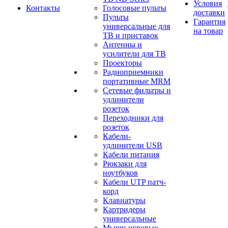
Условия
Контакты
Голосовые пульты
доставки
Пульты
Гарантия
универсальные для
на товар
ТВ и приставок
Антенны и
усилители для ТВ
Проекторы
Радиоприемники
портативные MRM
Сетевые фильтры и
удлинители
розеток
Переходники для
розеток
Кабели-
удлинители USB
Кабели питания
Рюкзаки для
ноутбуков
Кабели UTP патч-
корд
Клавиатуры
Картридеры
универсальные
Мыши игровые