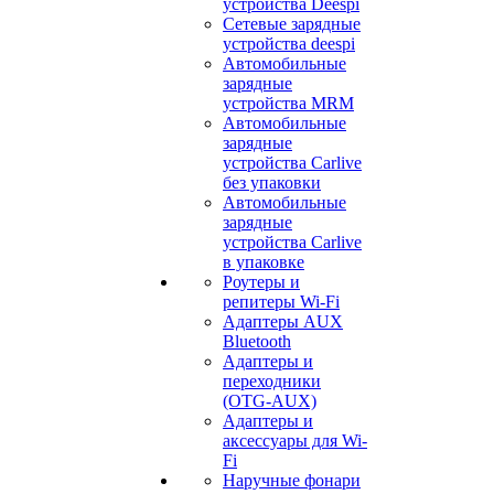
устройства Deespi
Сетевые зарядные
устройства deespi
Автомобильные
зарядные
устройства MRM
Автомобильные
зарядные
устройства Carlive
без упаковки
Автомобильные
зарядные
устройства Carlive
в упаковке
Роутеры и
репитеры Wi-Fi
Адаптеры AUX
Bluetooth
Адаптеры и
переходники
(OTG-AUX)
Адаптеры и
аксессуары для Wi-
Fi
Наручные фонари