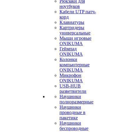
Рюкзаки для
ноутбуков
Кабели UTP патч-
корд
Клавиатуры
Картридеры
универсальные
Мыши игровые
ONIKUMA
Геймпад
ONIKUMA
Колонки
компьютерные
ONIKUMA
Микрофон
ONIKUMA
USB-HUB
разветвители
Наушники
полноразмерные
Наушники
проводные в
пакетике
Наушники
беспроводные