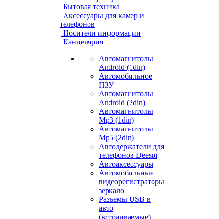
Бытовая техника
Аксессуары для камер и
телефонов
Носители информации
Канцелярия
Автомагнитолы
Android (1din)
Автомобильное
ПЗУ
Автомагнитолы
Android (2din)
Автомагнитолы
Mp3 (1din)
Автомагнитолы
Mp5 (2din)
Автодержатели для
телефонов Deespi
Автоаксессуары
Автомобильные
видеорегистраторы
зеркало
Разъемы USB в
авто
(встраиваемые)