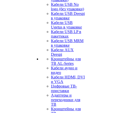
Кабели USB No
logo (без упаковки)
Кабели USB Deespi
в упаковке
Кабели USB
Ugetus в упаковке
Кабели USB LP в
пакетиках
Кабели USB MRM
в упаковке
Кабели AUX
Deespi
Кронштейны для
ТВ AL-Series
Кабели аудио и
видео
Кабели HDMI, DVI
и VGA
Цифровые ТВ-
приставки
Адаптеры и
переходники для
ТВ
Кронштейны для