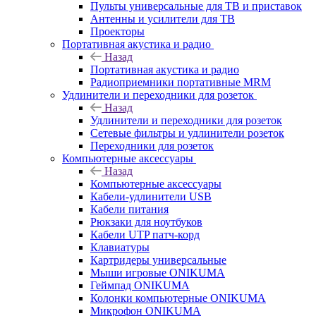
Пульты универсальные для ТВ и приставок
Антенны и усилители для ТВ
Проекторы
Портативная акустика и радио
Назад
Портативная акустика и радио
Радиоприемники портативные MRM
Удлинители и переходники для розеток
Назад
Удлинители и переходники для розеток
Сетевые фильтры и удлинители розеток
Переходники для розеток
Компьютерные аксессуары
Назад
Компьютерные аксессуары
Кабели-удлинители USB
Кабели питания
Рюкзаки для ноутбуков
Кабели UTP патч-корд
Клавиатуры
Картридеры универсальные
Мыши игровые ONIKUMA
Геймпад ONIKUMA
Колонки компьютерные ONIKUMA
Микрофон ONIKUMA