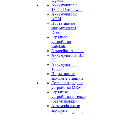
Ugetus
Аккумуляторы
18650 Live-Power
Аккумуляторы
АGM
Портативные
аккумуляторы
Deespi
Зарядное
устройство
Liitokala
Батарейки Alkaline
Аккумуляторы BL-
5C
Аккумуляторы
18650
Портативные
зарядные станции
Сетевые зарядные
устройства MRM
Зарядные
устройства сетевые
(без упаковки)
Автомобильные
зарядные