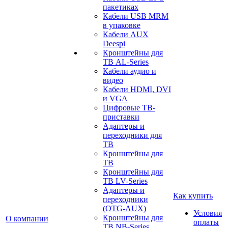
пакетиках
Кабели USB MRM
в упаковке
Кабели AUX
Deespi
Кронштейны для
ТВ AL-Series
Кабели аудио и
видео
Кабели HDMI, DVI
и VGA
Цифровые ТВ-
приставки
Адаптеры и
переходники для
ТВ
Кронштейны для
ТВ
Кронштейны для
ТВ LV-Series
Адаптеры и
Как купить
переходники
(OTG-AUX)
Условия
Кронштейны для
О компании
оплаты
ТВ NB-Series