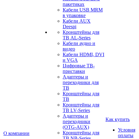
пакетиках
Кабели USB MRM
в упаковке
Кабели AUX
Deespi
Кронштейны для
ТВ AL-Series
Кабели аудио и
видео
Кабели HDMI, DVI
и VGA
Цифровые ТВ-
приставки
Адаптеры и
переходники для
ТВ
Кронштейны для
ТВ
Кронштейны для
ТВ LV-Series
Адаптеры и
Как купить
переходники
(OTG-AUX)
Условия
Кронштейны для
О компании
оплаты
ТВ NB-Series