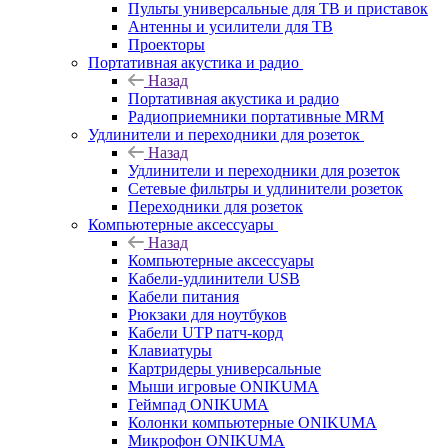
Пульты универсальные для ТВ и приставок
Антенны и усилители для ТВ
Проекторы
Портативная акустика и радио
Назад
Портативная акустика и радио
Радиоприемники портативные MRM
Удлинители и переходники для розеток
Назад
Удлинители и переходники для розеток
Сетевые фильтры и удлинители розеток
Переходники для розеток
Компьютерные аксессуары
Назад
Компьютерные аксессуары
Кабели-удлинители USB
Кабели питания
Рюкзаки для ноутбуков
Кабели UTP патч-корд
Клавиатуры
Картридеры универсальные
Мыши игровые ONIKUMA
Геймпад ONIKUMA
Колонки компьютерные ONIKUMA
Микрофон ONIKUMA