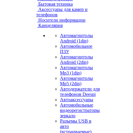
Бытовая техника
Аксессуары для камер и
телефонов
Носители информации
Канцелярия
Автомагнитолы
Android (1din)
Автомобильное
ПЗУ
Автомагнитолы
Android (2din)
Автомагнитолы
Mp3 (1din)
Автомагнитолы
Mp5 (2din)
Автодержатели для
телефонов Deespi
Автоаксессуары
Автомобильные
видеорегистраторы
зеркало
Разъемы USB в
авто
(встраиваемые)