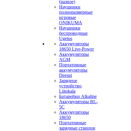
(разное)
Наушники
полноразмерные
игровые
ONIKUMA
Наушники
беспроводные
Ugetus
Аккумуляторы
18650 Live-Power
Аккумуляторы
АGM
Портативные
аккумуляторы
Deespi
Зарядное
устройство
Liitokala
Батарейки Alkaline
Аккумуляторы BL-
5C
Аккумуляторы
18650
Портативные
зарядные станции