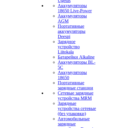
Ugetus
Аккумуляторы
18650 Live-Power
Аккумуляторы
АGM
Портативные
аккумуляторы
Deespi
Зарядное
устройство
Liitokala
Батарейки Alkaline
Аккумуляторы BL-
5C
Аккумуляторы
18650
Портативные
зарядные станции
Сетевые зарядные
устройства MRM
Зарядные
устройства сетевые
(без упаковки)
Автомобильные
зарядные