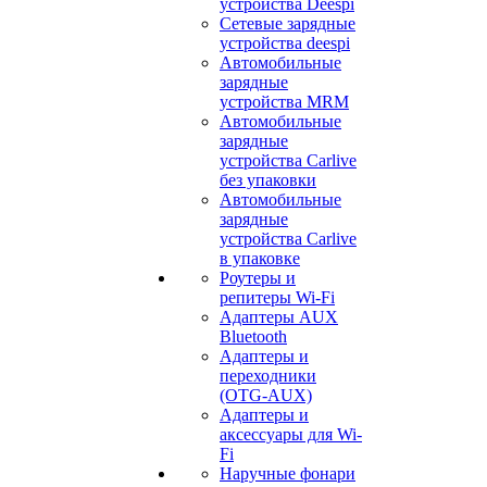
устройства Deespi
Сетевые зарядные
устройства deespi
Автомобильные
зарядные
устройства MRM
Автомобильные
зарядные
устройства Carlive
без упаковки
Автомобильные
зарядные
устройства Carlive
в упаковке
Роутеры и
репитеры Wi-Fi
Адаптеры AUX
Bluetooth
Адаптеры и
переходники
(OTG-AUX)
Адаптеры и
аксессуары для Wi-
Fi
Наручные фонари