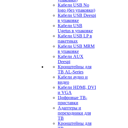
Кабели USB No
logo (без упаковки)
Кабели USB Deespi
в упаковке
Кабели USB
Ugetus в упаковке
Кабели USB LP в
пакетиках
Кабели USB MRM
в упаковке
Кабели AUX
Deespi
Кронштейны для
ТВ AL-Series
Кабели аудио и
видео
Кабели HDMI, DVI
и VGA
Цифровые ТВ-
приставки
Адаптеры и
переходники для
ТВ
Кронштейны для