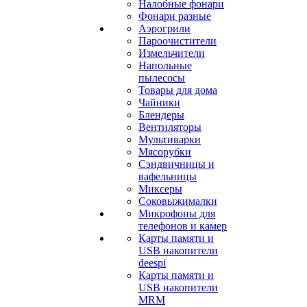
Налобные фонари
Фонари разные
Аэрогрили
Пароочистители
Измельчители
Напольные
пылесосы
Товары для дома
Чайники
Блендеры
Вентиляторы
Мультиварки
Мясорубки
Сэндвичницы и
вафельницы
Миксеры
Соковыжималки
Микрофоны для
телефонов и камер
Карты памяти и
USB накопители
deespi
Карты памяти и
USB накопители
MRM