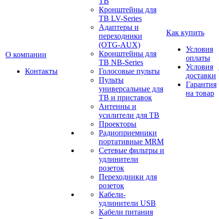
ТВ
Кронштейны для
ТВ LV-Series
Адаптеры и
Как купить
переходники
(OTG-AUX)
Условия
Кронштейны для
О компании
оплаты
ТВ NB-Series
Условия
Контакты
Голосовые пульты
доставки
Пульты
Гарантия
универсальные для
на товар
ТВ и приставок
Антенны и
усилители для ТВ
Проекторы
Радиоприемники
портативные MRM
Сетевые фильтры и
удлинители
розеток
Переходники для
розеток
Кабели-
удлинители USB
Кабели питания