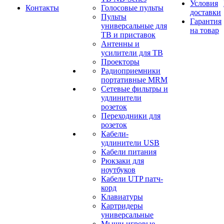
Условия
Контакты
Голосовые пульты
доставки
Пульты
Гарантия
универсальные для
на товар
ТВ и приставок
Антенны и
усилители для ТВ
Проекторы
Радиоприемники
портативные MRM
Сетевые фильтры и
удлинители
розеток
Переходники для
розеток
Кабели-
удлинители USB
Кабели питания
Рюкзаки для
ноутбуков
Кабели UTP патч-
корд
Клавиатуры
Картридеры
универсальные
Мыши игровые