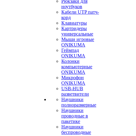
Рюкзаки для
ноутбуков
Кабели UTP патч-
корд
Клавиатуры
Картридеры
универсальные
Мыши игровые
ONIKUMA
Геймпад
ONIKUMA
Колонки
компьютерные
ONIKUMA
Микрофон
ONIKUMA
USB-HUB
разветвители
Наушники
полноразмерные
Наушники
проводные в
пакетике
Наушники
беспроводные