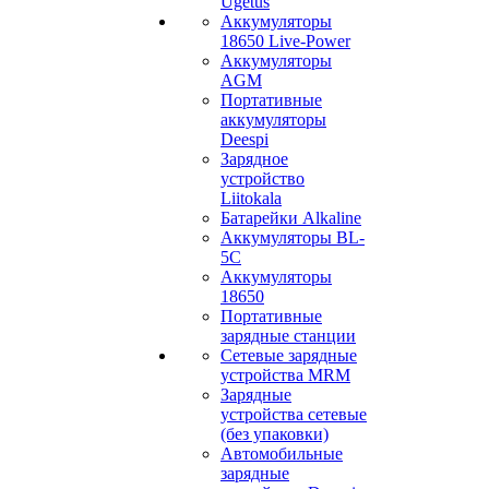
Ugetus
Аккумуляторы
18650 Live-Power
Аккумуляторы
АGM
Портативные
аккумуляторы
Deespi
Зарядное
устройство
Liitokala
Батарейки Alkaline
Аккумуляторы BL-
5C
Аккумуляторы
18650
Портативные
зарядные станции
Сетевые зарядные
устройства MRM
Зарядные
устройства сетевые
(без упаковки)
Автомобильные
зарядные