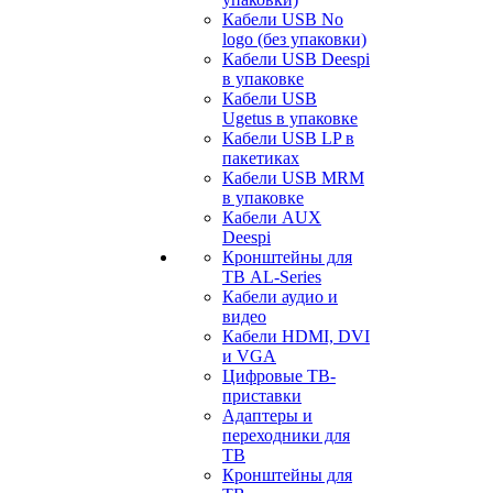
Кабели USB No
logo (без упаковки)
Кабели USB Deespi
в упаковке
Кабели USB
Ugetus в упаковке
Кабели USB LP в
пакетиках
Кабели USB MRM
в упаковке
Кабели AUX
Deespi
Кронштейны для
ТВ AL-Series
Кабели аудио и
видео
Кабели HDMI, DVI
и VGA
Цифровые ТВ-
приставки
Адаптеры и
переходники для
ТВ
Кронштейны для