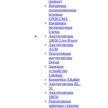
(разное)
Наушники
полноразмерные
игровые
ONIKUMA
Наушники
беспроводные
Ugetus
Аккумуляторы
18650 Live-Power
Аккумуляторы
АGM
Портативные
аккумуляторы
Deespi
Зарядное
устройство
Liitokala
Батарейки Alkaline
Аккумуляторы BL-
5C
Аккумуляторы
18650
Портативные
зарядные станции