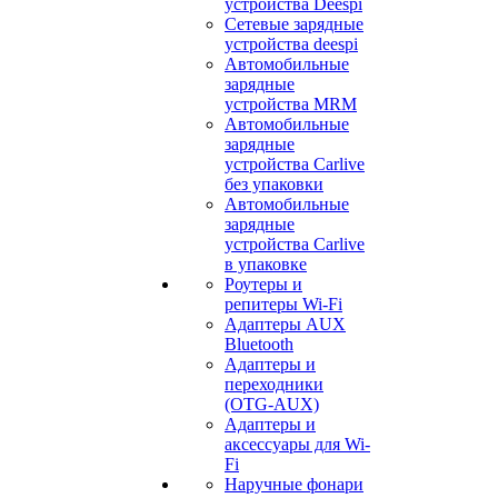
устройства Deespi
Сетевые зарядные
устройства deespi
Автомобильные
зарядные
устройства MRM
Автомобильные
зарядные
устройства Carlive
без упаковки
Автомобильные
зарядные
устройства Carlive
в упаковке
Роутеры и
репитеры Wi-Fi
Адаптеры AUX
Bluetooth
Адаптеры и
переходники
(OTG-AUX)
Адаптеры и
аксессуары для Wi-
Fi
Наручные фонари