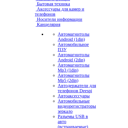
Бытовая техника
Аксессуары для камер и
телефонов
Носители информации
Канцелярия
Автомагнитолы
Android (1din)
Автомобильное
ПЗУ
Автомагнитолы
Android (2din)
Автомагнитолы
Mp3 (1din)
Автомагнитолы
Mp5 (2din)
Автодержатели для
телефонов Deespi
Автоаксессуары
Автомобильные
видеорегистраторы
зеркало
Разъемы USB в
авто
(встраиваемые)