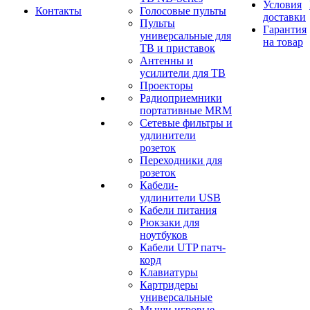
Условия
Контакты
Голосовые пульты
доставки
Пульты
Гарантия
универсальные для
на товар
ТВ и приставок
Антенны и
усилители для ТВ
Проекторы
Радиоприемники
портативные MRM
Сетевые фильтры и
удлинители
розеток
Переходники для
розеток
Кабели-
удлинители USB
Кабели питания
Рюкзаки для
ноутбуков
Кабели UTP патч-
корд
Клавиатуры
Картридеры
универсальные
Мыши игровые