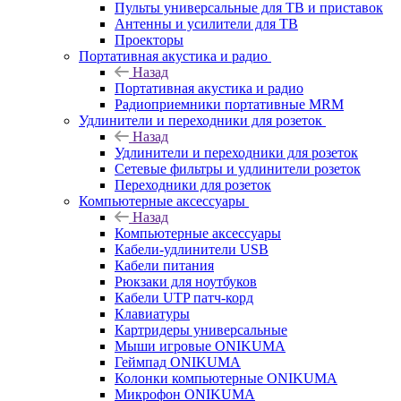
Пульты универсальные для ТВ и приставок
Антенны и усилители для ТВ
Проекторы
Портативная акустика и радио
Назад
Портативная акустика и радио
Радиоприемники портативные MRM
Удлинители и переходники для розеток
Назад
Удлинители и переходники для розеток
Сетевые фильтры и удлинители розеток
Переходники для розеток
Компьютерные аксессуары
Назад
Компьютерные аксессуары
Кабели-удлинители USB
Кабели питания
Рюкзаки для ноутбуков
Кабели UTP патч-корд
Клавиатуры
Картридеры универсальные
Мыши игровые ONIKUMA
Геймпад ONIKUMA
Колонки компьютерные ONIKUMA
Микрофон ONIKUMA