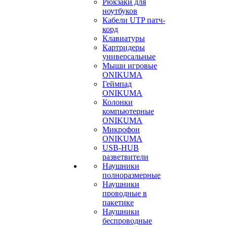
Рюкзаки для
ноутбуков
Кабели UTP патч-
корд
Клавиатуры
Картридеры
универсальные
Мыши игровые
ONIKUMA
Геймпад
ONIKUMA
Колонки
компьютерные
ONIKUMA
Микрофон
ONIKUMA
USB-HUB
разветвители
Наушники
полноразмерные
Наушники
проводные в
пакетике
Наушники
беспроводные