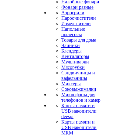
Налобные фонари
Фонари разные
Аэрогрили
Пароочистители
Измельчители
Напольные
пылесосы
Товары для дома
Чайники
Блендеры
Вентиляторы
Мультиварки
Мясорубки
Сэндвичницы и
вафельницы
Миксеры
Соковыжималки
Микрофоны для
телефонов и камер
Карты памяти и
USB накопители
deespi
Карты памяти и
USB накопители
MRM