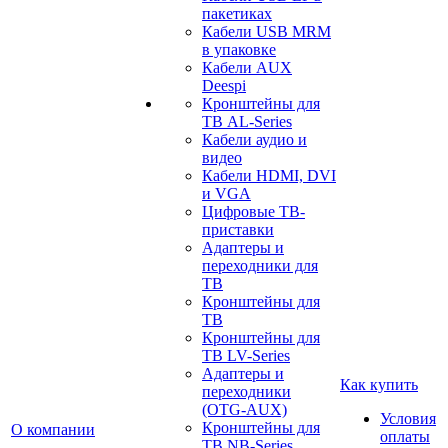
пакетиках
Кабели USB MRM
в упаковке
Кабели AUX
Deespi
Кронштейны для
ТВ AL-Series
Кабели аудио и
видео
Кабели HDMI, DVI
и VGA
Цифровые ТВ-
приставки
Адаптеры и
переходники для
ТВ
Кронштейны для
ТВ
Кронштейны для
ТВ LV-Series
Адаптеры и
Как купить
переходники
(OTG-AUX)
Условия
Кронштейны для
О компании
оплаты
ТВ NB-Series