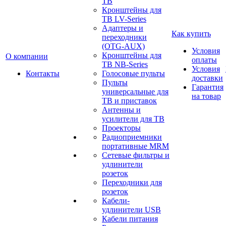
ТВ
Кронштейны для
ТВ LV-Series
Адаптеры и
Как купить
переходники
(OTG-AUX)
Условия
Кронштейны для
О компании
оплаты
ТВ NB-Series
Условия
Контакты
Голосовые пульты
доставки
Пульты
Гарантия
универсальные для
на товар
ТВ и приставок
Антенны и
усилители для ТВ
Проекторы
Радиоприемники
портативные MRM
Сетевые фильтры и
удлинители
розеток
Переходники для
розеток
Кабели-
удлинители USB
Кабели питания