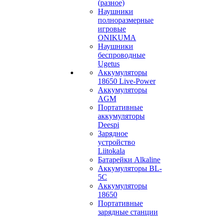
(разное)
Наушники
полноразмерные
игровые
ONIKUMA
Наушники
беспроводные
Ugetus
Аккумуляторы
18650 Live-Power
Аккумуляторы
АGM
Портативные
аккумуляторы
Deespi
Зарядное
устройство
Liitokala
Батарейки Alkaline
Аккумуляторы BL-
5C
Аккумуляторы
18650
Портативные
зарядные станции