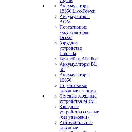
Ugetus
Аккумуляторы
18650 Live-Power
Аккумуляторы
АGM
Портативные
аккумуляторы
Deespi
Зарядное
устройство
Liitokala
Батарейки Alkaline
Аккумуляторы BL-
5C
Аккумуляторы
18650
Портативные
зарядные станции
Сетевые зарядные
устройства MRM
Зарядные
устройства сетевые
(без упаковки)
Автомобильные
зарядные