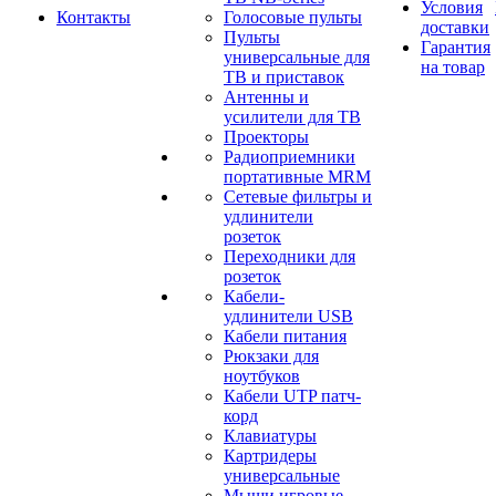
Условия
Контакты
Голосовые пульты
доставки
Пульты
Гарантия
универсальные для
на товар
ТВ и приставок
Антенны и
усилители для ТВ
Проекторы
Радиоприемники
портативные MRM
Сетевые фильтры и
удлинители
розеток
Переходники для
розеток
Кабели-
удлинители USB
Кабели питания
Рюкзаки для
ноутбуков
Кабели UTP патч-
корд
Клавиатуры
Картридеры
универсальные
Мыши игровые