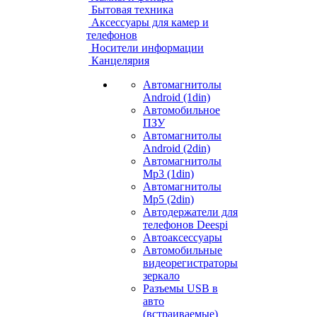
Бытовая техника
Аксессуары для камер и
телефонов
Носители информации
Канцелярия
Автомагнитолы
Android (1din)
Автомобильное
ПЗУ
Автомагнитолы
Android (2din)
Автомагнитолы
Mp3 (1din)
Автомагнитолы
Mp5 (2din)
Автодержатели для
телефонов Deespi
Автоаксессуары
Автомобильные
видеорегистраторы
зеркало
Разъемы USB в
авто
(встраиваемые)