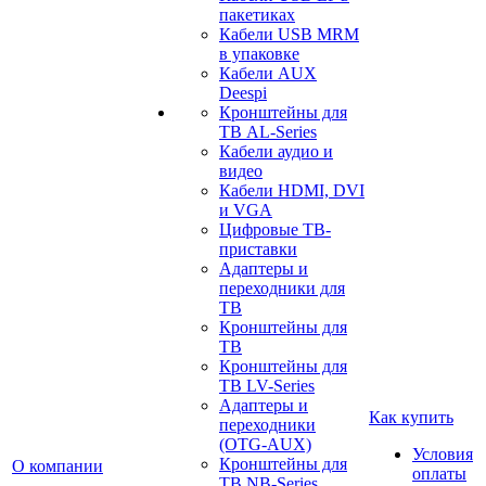
пакетиках
Кабели USB MRM
в упаковке
Кабели AUX
Deespi
Кронштейны для
ТВ AL-Series
Кабели аудио и
видео
Кабели HDMI, DVI
и VGA
Цифровые ТВ-
приставки
Адаптеры и
переходники для
ТВ
Кронштейны для
ТВ
Кронштейны для
ТВ LV-Series
Адаптеры и
Как купить
переходники
(OTG-AUX)
Условия
Кронштейны для
О компании
оплаты
ТВ NB-Series