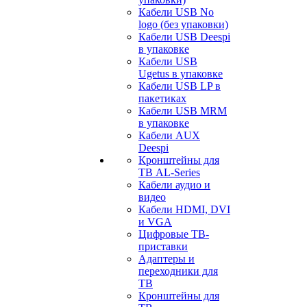
Кабели USB No
logo (без упаковки)
Кабели USB Deespi
в упаковке
Кабели USB
Ugetus в упаковке
Кабели USB LP в
пакетиках
Кабели USB MRM
в упаковке
Кабели AUX
Deespi
Кронштейны для
ТВ AL-Series
Кабели аудио и
видео
Кабели HDMI, DVI
и VGA
Цифровые ТВ-
приставки
Адаптеры и
переходники для
ТВ
Кронштейны для