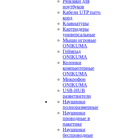
Рюкзаки для
ноутбуков
Кабели UTP патч-
корд
Клавиатуры
Картридеры
универсальные
Мыши игровые
ONIKUMA
Геймпад
ONIKUMA
Колонки
компьютерные
ONIKUMA
Микрофон
ONIKUMA
USB-HUB
разветвители
Наушники
полноразмерные
Наушники
проводные в
пакетике
Наушники
беспроводные