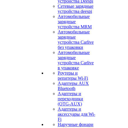
устройства Deespi
Сетевые зарядные
устройства deespi
Автомобильные
зарядные
устройства MRM
Автомобильные
зарядные
устройства Carlive
без упаковки
Автомобильные
зарядные
устройства Carlive
в упаковке
Роутеры и
репитеры Wi-Fi
Адаптеры AUX
Bluetooth
Адаптеры и
переходники
(OTG-AUX)
Адаптеры и
аксессуары для Wi-
Fi
Наручные фонари