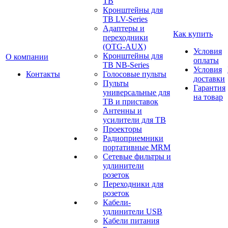
ТВ
Кронштейны для
ТВ LV-Series
Адаптеры и
Как купить
переходники
(OTG-AUX)
Условия
Кронштейны для
О компании
оплаты
ТВ NB-Series
Условия
Контакты
Голосовые пульты
доставки
Пульты
Гарантия
универсальные для
на товар
ТВ и приставок
Антенны и
усилители для ТВ
Проекторы
Радиоприемники
портативные MRM
Сетевые фильтры и
удлинители
розеток
Переходники для
розеток
Кабели-
удлинители USB
Кабели питания