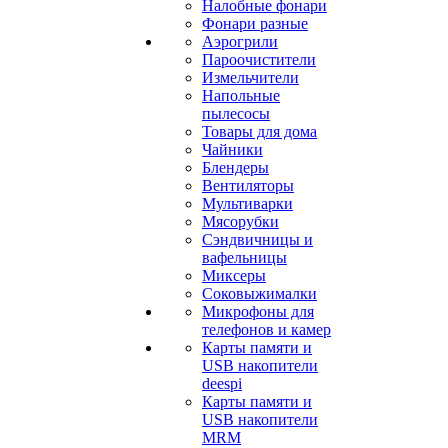
Налобные фонари
Фонари разные
Аэрогрили
Пароочистители
Измельчители
Напольные
пылесосы
Товары для дома
Чайники
Блендеры
Вентиляторы
Мультиварки
Мясорубки
Сэндвичницы и
вафельницы
Миксеры
Соковыжималки
Микрофоны для
телефонов и камер
Карты памяти и
USB накопители
deespi
Карты памяти и
USB накопители
MRM