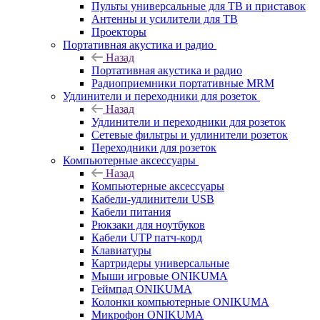
Пульты универсальные для ТВ и приставок
Антенны и усилители для ТВ
Проекторы
Портативная акустика и радио
Назад
Портативная акустика и радио
Радиоприемники портативные MRM
Удлинители и переходники для розеток
Назад
Удлинители и переходники для розеток
Сетевые фильтры и удлинители розеток
Переходники для розеток
Компьютерные аксессуары
Назад
Компьютерные аксессуары
Кабели-удлинители USB
Кабели питания
Рюкзаки для ноутбуков
Кабели UTP патч-корд
Клавиатуры
Картридеры универсальные
Мыши игровые ONIKUMA
Геймпад ONIKUMA
Колонки компьютерные ONIKUMA
Микрофон ONIKUMA