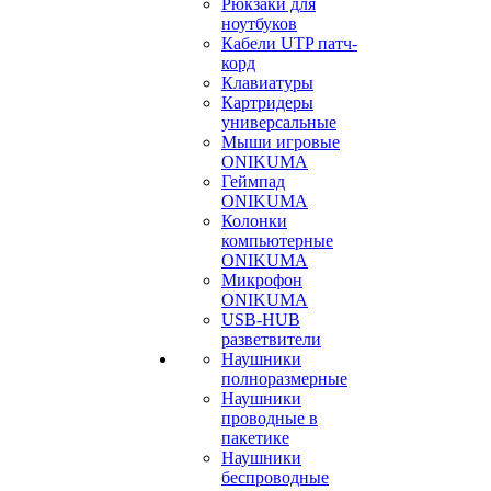
Рюкзаки для
ноутбуков
Кабели UTP патч-
корд
Клавиатуры
Картридеры
универсальные
Мыши игровые
ONIKUMA
Геймпад
ONIKUMA
Колонки
компьютерные
ONIKUMA
Микрофон
ONIKUMA
USB-HUB
разветвители
Наушники
полноразмерные
Наушники
проводные в
пакетике
Наушники
беспроводные