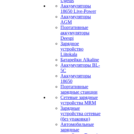
Ugetus
Аккумуляторы
18650 Live-Power
Аккумуляторы
АGM
Портативные
аккумуляторы
Deespi
Зарядное
устройство
Liitokala
Батарейки Alkaline
Аккумуляторы BL-
5C
Аккумуляторы
18650
Портативные
зарядные станции
Сетевые зарядные
устройства MRM
Зарядные
устройства сетевые
(без упаковки)
Автомобильные
зарядные