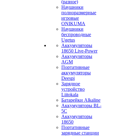
(разное)
Наушники
полноразмерные
игровые
ONIKUMA
Наушники
беспроводные
Ugetus
Аккумуляторы
18650 Live-Power
Аккумуляторы
АGM
Портативные
аккумуляторы
Deespi
Зарядное
устройство
Liitokala
Батарейки Alkaline
Аккумуляторы BL-
5C
Аккумуляторы
18650
Портативные
зарядные станции