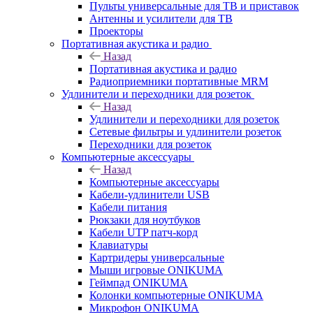
Пульты универсальные для ТВ и приставок
Антенны и усилители для ТВ
Проекторы
Портативная акустика и радио
Назад
Портативная акустика и радио
Радиоприемники портативные MRM
Удлинители и переходники для розеток
Назад
Удлинители и переходники для розеток
Сетевые фильтры и удлинители розеток
Переходники для розеток
Компьютерные аксессуары
Назад
Компьютерные аксессуары
Кабели-удлинители USB
Кабели питания
Рюкзаки для ноутбуков
Кабели UTP патч-корд
Клавиатуры
Картридеры универсальные
Мыши игровые ONIKUMA
Геймпад ONIKUMA
Колонки компьютерные ONIKUMA
Микрофон ONIKUMA