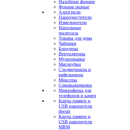
Налобные фонари
Фонари разные
Аэрогрили
Пароочистители
Измельчители
Напольные
пылесосы
Товары для дома
Чайники
Блендеры
Вентиляторы
Мультиварки
Мясорубки
Сэндвичницы и
вафельницы
Миксеры
Соковыжималки
Микрофоны для
телефонов и камер
Карты памяти и
USB накопители
deespi
Карты памяти и
USB накопители
MRM