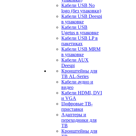
Кабели USB No
logo (без упаковки)
Кабели USB Deespi
в упаковке
Кабели USB
Ugetus в упаковке
Кабели USB LP в
пакетиках
Кабели USB MRM
в упаковке
Кабели AUX
Deespi
Кронштейны для
ТВ AL-Series
Кабели аудио и
видео
Кабели HDMI, DVI
и VGA
Цифровые ТВ-
приставки
Адаптеры и
переходники для
ТВ
Кронштейны для