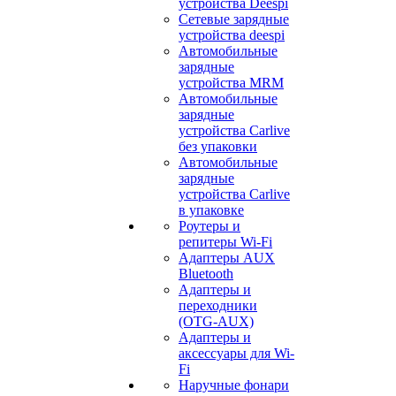
устройства Deespi
Сетевые зарядные
устройства deespi
Автомобильные
зарядные
устройства MRM
Автомобильные
зарядные
устройства Carlive
без упаковки
Автомобильные
зарядные
устройства Carlive
в упаковке
Роутеры и
репитеры Wi-Fi
Адаптеры AUX
Bluetooth
Адаптеры и
переходники
(OTG-AUX)
Адаптеры и
аксессуары для Wi-
Fi
Наручные фонари