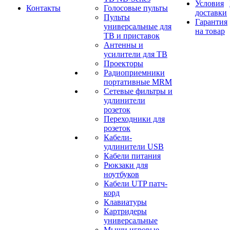
Условия
Контакты
Голосовые пульты
доставки
Пульты
Гарантия
универсальные для
на товар
ТВ и приставок
Антенны и
усилители для ТВ
Проекторы
Радиоприемники
портативные MRM
Сетевые фильтры и
удлинители
розеток
Переходники для
розеток
Кабели-
удлинители USB
Кабели питания
Рюкзаки для
ноутбуков
Кабели UTP патч-
корд
Клавиатуры
Картридеры
универсальные
Мыши игровые