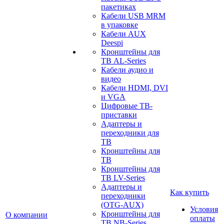
пакетиках
Кабели USB MRM
в упаковке
Кабели AUX
Deespi
Кронштейны для
ТВ AL-Series
Кабели аудио и
видео
Кабели HDMI, DVI
и VGA
Цифровые ТВ-
приставки
Адаптеры и
переходники для
ТВ
Кронштейны для
ТВ
Кронштейны для
ТВ LV-Series
Адаптеры и
Как купить
переходники
(OTG-AUX)
Условия
Кронштейны для
О компании
оплаты
ТВ NB-Series