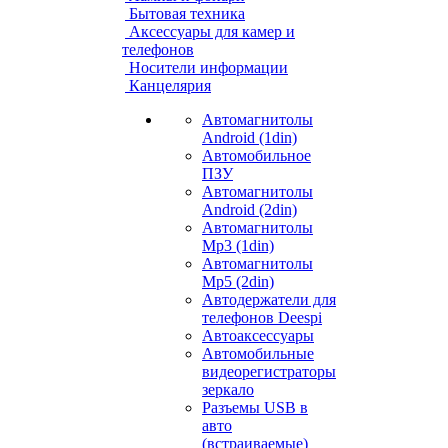
Бытовая техника
Аксессуары для камер и
телефонов
Носители информации
Канцелярия
Автомагнитолы
Android (1din)
Автомобильное
ПЗУ
Автомагнитолы
Android (2din)
Автомагнитолы
Mp3 (1din)
Автомагнитолы
Mp5 (2din)
Автодержатели для
телефонов Deespi
Автоаксессуары
Автомобильные
видеорегистраторы
зеркало
Разъемы USB в
авто
(встраиваемые)