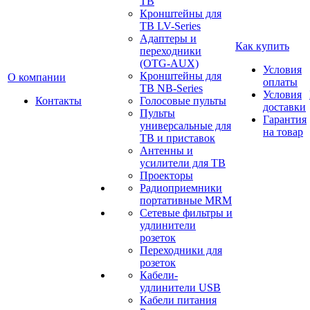
ТВ
Кронштейны для
ТВ LV-Series
Адаптеры и
Как купить
переходники
(OTG-AUX)
Условия
Кронштейны для
О компании
оплаты
ТВ NB-Series
Условия
Контакты
Голосовые пульты
доставки
Пульты
Гарантия
универсальные для
на товар
ТВ и приставок
Антенны и
усилители для ТВ
Проекторы
Радиоприемники
портативные MRM
Сетевые фильтры и
удлинители
розеток
Переходники для
розеток
Кабели-
удлинители USB
Кабели питания