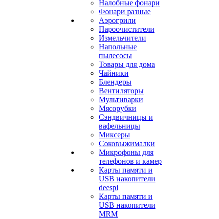
Налобные фонари
Фонари разные
Аэрогрили
Пароочистители
Измельчители
Напольные
пылесосы
Товары для дома
Чайники
Блендеры
Вентиляторы
Мультиварки
Мясорубки
Сэндвичницы и
вафельницы
Миксеры
Соковыжималки
Микрофоны для
телефонов и камер
Карты памяти и
USB накопители
deespi
Карты памяти и
USB накопители
MRM