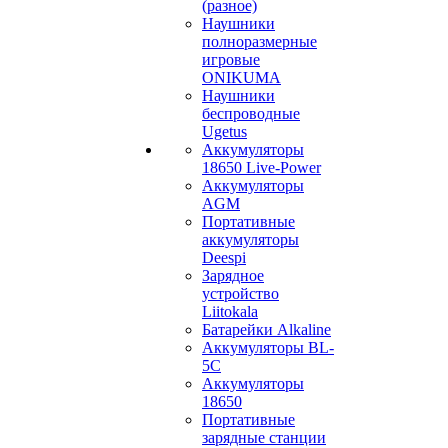
(разное)
Наушники
полноразмерные
игровые
ONIKUMA
Наушники
беспроводные
Ugetus
Аккумуляторы
18650 Live-Power
Аккумуляторы
АGM
Портативные
аккумуляторы
Deespi
Зарядное
устройство
Liitokala
Батарейки Alkaline
Аккумуляторы BL-
5C
Аккумуляторы
18650
Портативные
зарядные станции