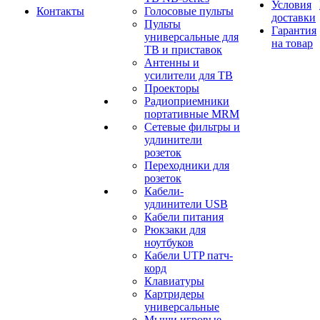
Условия
Контакты
Голосовые пульты
доставки
Пульты
Гарантия
универсальные для
на товар
ТВ и приставок
Антенны и
усилители для ТВ
Проекторы
Радиоприемники
портативные MRM
Сетевые фильтры и
удлинители
розеток
Переходники для
розеток
Кабели-
удлинители USB
Кабели питания
Рюкзаки для
ноутбуков
Кабели UTP патч-
корд
Клавиатуры
Картридеры
универсальные
Мыши игровые