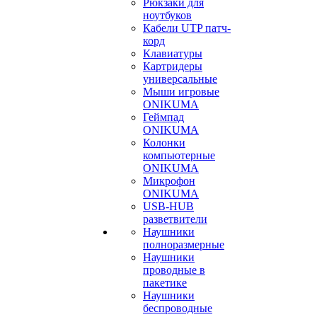
Рюкзаки для
ноутбуков
Кабели UTP патч-
корд
Клавиатуры
Картридеры
универсальные
Мыши игровые
ONIKUMA
Геймпад
ONIKUMA
Колонки
компьютерные
ONIKUMA
Микрофон
ONIKUMA
USB-HUB
разветвители
Наушники
полноразмерные
Наушники
проводные в
пакетике
Наушники
беспроводные