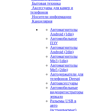
Бытовая техника
Аксессуары для камер и
телефонов
Носители информации
Канцелярия
Автомагнитолы
Android (1din)
Автомобильное
ПЗУ
Автомагнитолы
Android (2din)
Автомагнитолы
Mp3 (1din)
Автомагнитолы
Mp5 (2din)
Автодержатели для
телефонов Deespi
Автоаксессуары
Автомобильные
видеорегистраторы
зеркало
Разъемы USB в
авто
(встраиваемые)