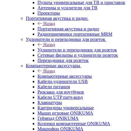
Пульты универсальные для ТВ и приставок
Антенны и усилители для ТВ
Проекторы
Портативная акустика и радио
Назад
Портативная акустика и радио
Радиоприемники портативные MRM
Удлинители и переходники для розеток
Назад
Удлинители и переходники для розеток
Сетевые фильтры и удлинители розеток
Переходники для розеток
Компьютерные аксессуары
Назад
Компьютерные аксессуары
Кабели-удлинители USB
Кабели питания
Рюкзаки для ноутбуков
Кабели UTP патч-корд
Клавиатуры
Картридеры универсальные
Мыши игровые ONIKUMA
Геймпад ONIKUMA
Колонки компьютерные ONIKUMA
Микрофон ONIKUMA