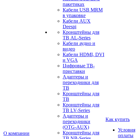
пакетиках
Кабели USB MRM
в упаковке
Кабели AUX
Deespi
Кронштейны для
ТВ AL-Series
Кабели аудио и
видео
Кабели HDMI, DVI
и VGA
Цифровые ТВ-
приставки
Адаптеры и
переходники для
ТВ
Кронштейны для
ТВ
Кронштейны для
ТВ LV-Series
Адаптеры и
Как купить
переходники
(OTG-AUX)
Условия
Кронштейны для
О компании
оплаты
ТВ NB-Series