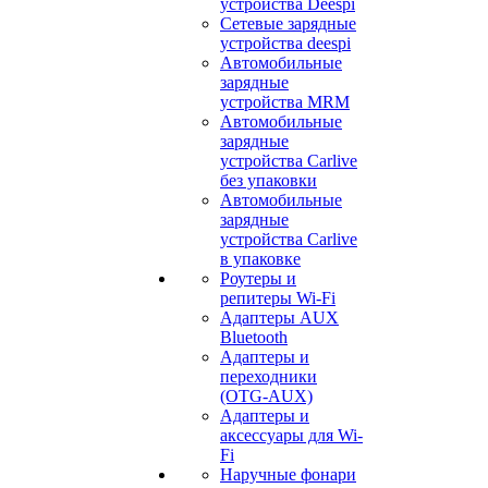
устройства Deespi
Сетевые зарядные
устройства deespi
Автомобильные
зарядные
устройства MRM
Автомобильные
зарядные
устройства Carlive
без упаковки
Автомобильные
зарядные
устройства Carlive
в упаковке
Роутеры и
репитеры Wi-Fi
Адаптеры AUX
Bluetooth
Адаптеры и
переходники
(OTG-AUX)
Адаптеры и
аксессуары для Wi-
Fi
Наручные фонари