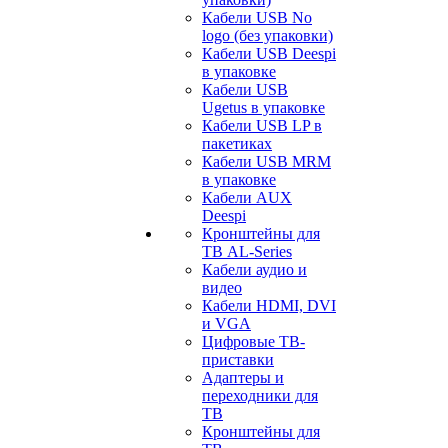
Кабели USB No
logo (без упаковки)
Кабели USB Deespi
в упаковке
Кабели USB
Ugetus в упаковке
Кабели USB LP в
пакетиках
Кабели USB MRM
в упаковке
Кабели AUX
Deespi
Кронштейны для
ТВ AL-Series
Кабели аудио и
видео
Кабели HDMI, DVI
и VGA
Цифровые ТВ-
приставки
Адаптеры и
переходники для
ТВ
Кронштейны для