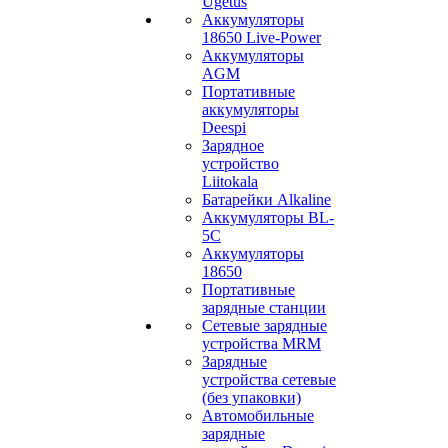
Ugetus
Аккумуляторы
18650 Live-Power
Аккумуляторы
АGM
Портативные
аккумуляторы
Deespi
Зарядное
устройство
Liitokala
Батарейки Alkaline
Аккумуляторы BL-
5C
Аккумуляторы
18650
Портативные
зарядные станции
Сетевые зарядные
устройства MRM
Зарядные
устройства сетевые
(без упаковки)
Автомобильные
зарядные