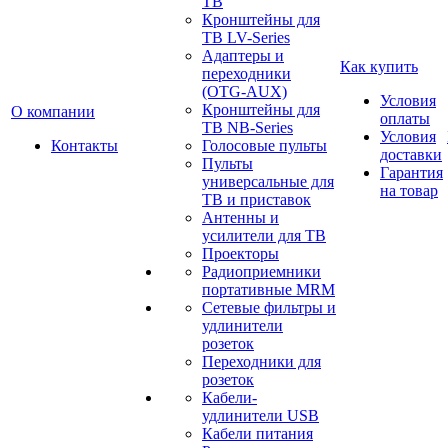
ТВ
Кронштейны для
ТВ LV-Series
Адаптеры и
Как купить
переходники
(OTG-AUX)
Условия
Кронштейны для
О компании
оплаты
ТВ NB-Series
Условия
Контакты
Голосовые пульты
доставки
Пульты
Гарантия
универсальные для
на товар
ТВ и приставок
Антенны и
усилители для ТВ
Проекторы
Радиоприемники
портативные MRM
Сетевые фильтры и
удлинители
розеток
Переходники для
розеток
Кабели-
удлинители USB
Кабели питания