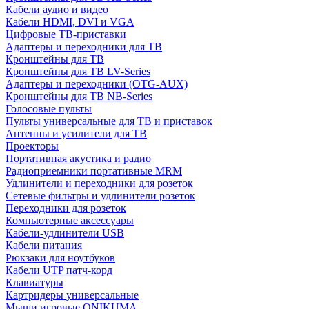
Кабели аудио и видео
Кабели HDMI, DVI и VGA
Цифровые ТВ-приставки
Адаптеры и переходники для ТВ
Кронштейны для ТВ
Кронштейны для ТВ LV-Series
Адаптеры и переходники (OTG-AUX)
Кронштейны для ТВ NB-Series
Голосовые пульты
Пульты универсальные для ТВ и приставок
Антенны и усилители для ТВ
Проекторы
Портативная акустика и радио
Радиоприемники портативные MRM
Удлинители и переходники для розеток
Сетевые фильтры и удлинители розеток
Переходники для розеток
Компьютерные аксессуары
Кабели-удлинители USB
Кабели питания
Рюкзаки для ноутбуков
Кабели UTP патч-корд
Клавиатуры
Картридеры универсальные
Мыши игровые ONIKUMA