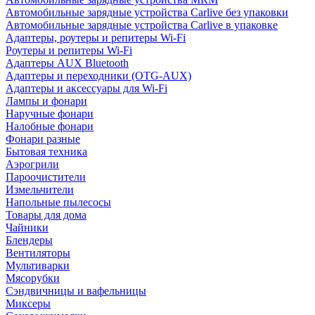
Автомобильные зарядные устройства Carlive без упаковки
Автомобильные зарядные устройства Carlive в упаковке
Адаптеры, роутеры и репитеры Wi-Fi
Роутеры и репитеры Wi-Fi
Адаптеры AUX Bluetooth
Адаптеры и переходники (OTG-AUX)
Адаптеры и аксессуары для Wi-Fi
Лампы и фонари
Наручные фонари
Налобные фонари
Фонари разные
Бытовая техника
Аэрогрили
Пароочистители
Измельчители
Напольные пылесосы
Товары для дома
Чайники
Блендеры
Вентиляторы
Мультиварки
Мясорубки
Сэндвичницы и вафельницы
Миксеры