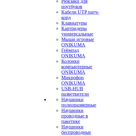
Рюкзаки для
ноутбуков
Кабели UTP патч-
корд
Клавиатуры
Картридеры
универсальные
Мыши игровые
ONIKUMA
Геймпад
ONIKUMA
Колонки
компьютерные
ONIKUMA
Микрофон
ONIKUMA
USB-HUB
разветвители
Наушники
полноразмерные
Наушники
проводные в
пакетике
Наушники
беспроводные