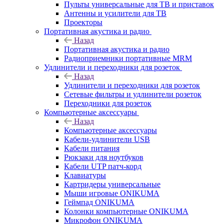
Пульты универсальные для ТВ и приставок
Антенны и усилители для ТВ
Проекторы
Портативная акустика и радио
Назад
Портативная акустика и радио
Радиоприемники портативные MRM
Удлинители и переходники для розеток
Назад
Удлинители и переходники для розеток
Сетевые фильтры и удлинители розеток
Переходники для розеток
Компьютерные аксессуары
Назад
Компьютерные аксессуары
Кабели-удлинители USB
Кабели питания
Рюкзаки для ноутбуков
Кабели UTP патч-корд
Клавиатуры
Картридеры универсальные
Мыши игровые ONIKUMA
Геймпад ONIKUMA
Колонки компьютерные ONIKUMA
Микрофон ONIKUMA