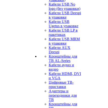
Кабели USB No
logo (без упаковки)
Кабели USB Deespi
в упаковке
Кабели USB
Ugetus в упаковке
Кабели USB LP в
пакетиках
Кабели USB MRM
в упаковке
Кабели AUX
Deespi
Кронштейны для
ТВ AL-Series
Кабели аудио и
видео
Кабели HDMI, DVI
и VGA
Цифровые ТВ-
приставки
Адаптеры и
переходники для
ТВ
Кронштейны для