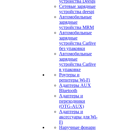
устройства Deespi
Сетевые зарядные
устройства deespi
Автомобильные
зарядные
устройства MRM
Автомобильные
зарядные
устройства Carlive
без упаковки
Автомобильные
зарядные
устройства Carlive
в упаковке
Роутеры и
репитеры Wi-Fi
Адаптеры AUX
Bluetooth
Адаптеры и
переходники
(OTG-AUX)
Адаптеры и
аксессуары для Wi-
Fi
Наручные фонари