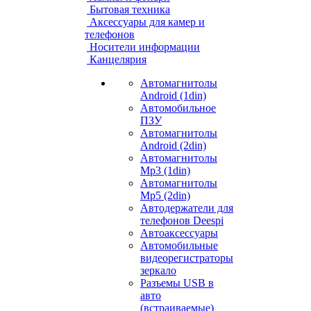
Бытовая техника
Аксессуары для камер и
телефонов
Носители информации
Канцелярия
Автомагнитолы
Android (1din)
Автомобильное
ПЗУ
Автомагнитолы
Android (2din)
Автомагнитолы
Mp3 (1din)
Автомагнитолы
Mp5 (2din)
Автодержатели для
телефонов Deespi
Автоаксессуары
Автомобильные
видеорегистраторы
зеркало
Разъемы USB в
авто
(встраиваемые)