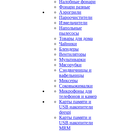
Налобные фонари
Фонари разные
Аэрогрили
Пароочистители
Измельчители
Напольные
пылесосы
Товары для дома
Чайники
Блендеры
Вентиляторы
Мультиварки
Мясорубки
Сэндвичницы и
вафельницы
Миксеры
Соковыжималки
Микрофоны для
телефонов и камер
Карты памяти и
USB накопители
deespi
Карты памяти и
USB накопители
MRM