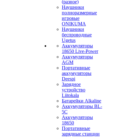
(разное)
Наушники
полноразмерные
игровые
ONIKUMA
Наушники
беспроводные
Ugetus
Аккумуляторы
18650 Live-Power
Аккумуляторы
АGM
Портативные
аккумуляторы
Deespi
Зарядное
устройство
Liitokala
Батарейки Alkaline
Аккумуляторы BL-
5C
Аккумуляторы
18650
Портативные
зарядные станции