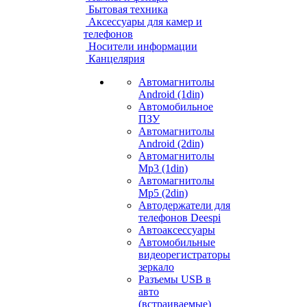
Бытовая техника
Аксессуары для камер и
телефонов
Носители информации
Канцелярия
Автомагнитолы
Android (1din)
Автомобильное
ПЗУ
Автомагнитолы
Android (2din)
Автомагнитолы
Mp3 (1din)
Автомагнитолы
Mp5 (2din)
Автодержатели для
телефонов Deespi
Автоаксессуары
Автомобильные
видеорегистраторы
зеркало
Разъемы USB в
авто
(встраиваемые)