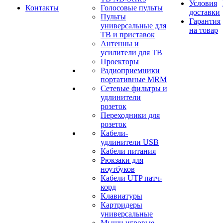
Условия
Контакты
Голосовые пульты
доставки
Пульты
Гарантия
универсальные для
на товар
ТВ и приставок
Антенны и
усилители для ТВ
Проекторы
Радиоприемники
портативные MRM
Сетевые фильтры и
удлинители
розеток
Переходники для
розеток
Кабели-
удлинители USB
Кабели питания
Рюкзаки для
ноутбуков
Кабели UTP патч-
корд
Клавиатуры
Картридеры
универсальные
Мыши игровые