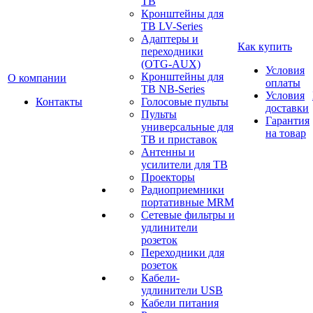
ТВ
Кронштейны для
ТВ LV-Series
Адаптеры и
Как купить
переходники
(OTG-AUX)
Условия
Кронштейны для
О компании
оплаты
ТВ NB-Series
Условия
Контакты
Голосовые пульты
доставки
Пульты
Гарантия
универсальные для
на товар
ТВ и приставок
Антенны и
усилители для ТВ
Проекторы
Радиоприемники
портативные MRM
Сетевые фильтры и
удлинители
розеток
Переходники для
розеток
Кабели-
удлинители USB
Кабели питания