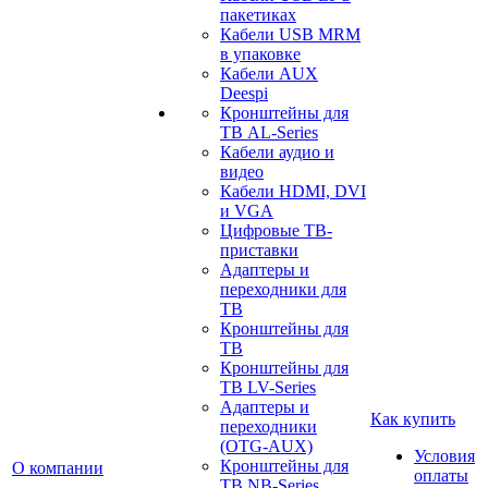
пакетиках
Кабели USB MRM
в упаковке
Кабели AUX
Deespi
Кронштейны для
ТВ AL-Series
Кабели аудио и
видео
Кабели HDMI, DVI
и VGA
Цифровые ТВ-
приставки
Адаптеры и
переходники для
ТВ
Кронштейны для
ТВ
Кронштейны для
ТВ LV-Series
Адаптеры и
Как купить
переходники
(OTG-AUX)
Условия
Кронштейны для
О компании
оплаты
ТВ NB-Series