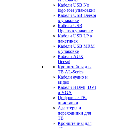
Кабели USB No
logo (без упаковки)
Кабели USB Deespi
в упаковке
Кабели USB
Ugetus в упаковке
Кабели USB LP в
пакетиках
Кабели USB MRM
в упаковке
Кабели AUX
Deespi
Кронштейны для
ТВ AL-Series
Кабели аудио и
видео
Кабели HDMI, DVI
и VGA
Цифровые ТВ-
приставки
Адаптеры и
переходники для
ТВ
Кронштейны для