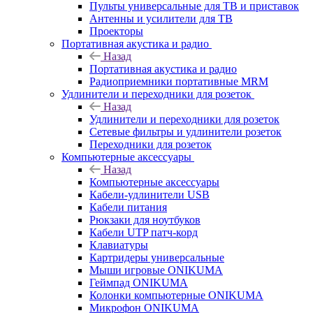
Пульты универсальные для ТВ и приставок
Антенны и усилители для ТВ
Проекторы
Портативная акустика и радио
Назад
Портативная акустика и радио
Радиоприемники портативные MRM
Удлинители и переходники для розеток
Назад
Удлинители и переходники для розеток
Сетевые фильтры и удлинители розеток
Переходники для розеток
Компьютерные аксессуары
Назад
Компьютерные аксессуары
Кабели-удлинители USB
Кабели питания
Рюкзаки для ноутбуков
Кабели UTP патч-корд
Клавиатуры
Картридеры универсальные
Мыши игровые ONIKUMA
Геймпад ONIKUMA
Колонки компьютерные ONIKUMA
Микрофон ONIKUMA