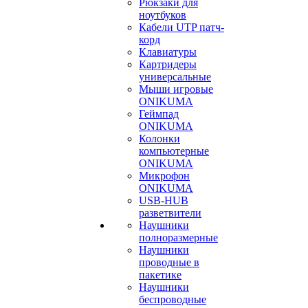
Рюкзаки для
ноутбуков
Кабели UTP патч-
корд
Клавиатуры
Картридеры
универсальные
Мыши игровые
ONIKUMA
Геймпад
ONIKUMA
Колонки
компьютерные
ONIKUMA
Микрофон
ONIKUMA
USB-HUB
разветвители
Наушники
полноразмерные
Наушники
проводные в
пакетике
Наушники
беспроводные