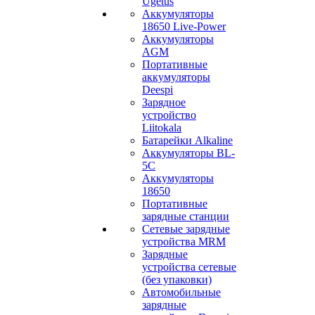
Ugetus
Аккумуляторы
18650 Live-Power
Аккумуляторы
АGM
Портативные
аккумуляторы
Deespi
Зарядное
устройство
Liitokala
Батарейки Alkaline
Аккумуляторы BL-
5C
Аккумуляторы
18650
Портативные
зарядные станции
Сетевые зарядные
устройства MRM
Зарядные
устройства сетевые
(без упаковки)
Автомобильные
зарядные