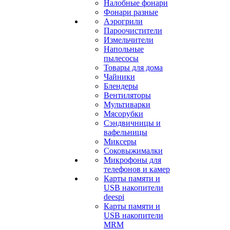
Налобные фонари
Фонари разные
Аэрогрили
Пароочистители
Измельчители
Напольные
пылесосы
Товары для дома
Чайники
Блендеры
Вентиляторы
Мультиварки
Мясорубки
Сэндвичницы и
вафельницы
Миксеры
Соковыжималки
Микрофоны для
телефонов и камер
Карты памяти и
USB накопители
deespi
Карты памяти и
USB накопители
MRM