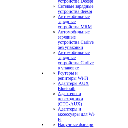
устройства Deespi
Сетевые зарядные
устройства deespi
Автомобильные
зарядные
устройства MRM
Автомобильные
зарядные
устройства Carlive
без упаковки
Автомобильные
зарядные
устройства Carlive
в упаковке
Роутеры и
репитеры Wi-Fi
Адаптеры AUX
Bluetooth
Адаптеры и
переходники
(OTG-AUX)
Адаптеры и
аксессуары для Wi-
Fi
Наручные фонари