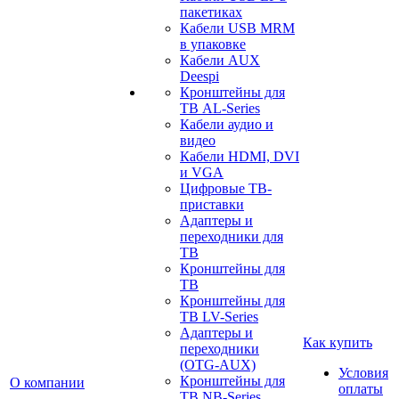
пакетиках
Кабели USB MRM
в упаковке
Кабели AUX
Deespi
Кронштейны для
ТВ AL-Series
Кабели аудио и
видео
Кабели HDMI, DVI
и VGA
Цифровые ТВ-
приставки
Адаптеры и
переходники для
ТВ
Кронштейны для
ТВ
Кронштейны для
ТВ LV-Series
Адаптеры и
Как купить
переходники
(OTG-AUX)
Условия
Кронштейны для
О компании
оплаты
ТВ NB-Series