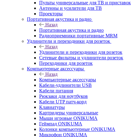
Пульты универсальные для ТВ и приставок
Антенны и усилители для ТВ
Проекторы
Портативная акустика и радио
Назад
Портативная акустика и радио
Радиоприемники портативные MRM
Удлинители и переходники для розеток
Назад
Удлинители и переходники для розеток
Сетевые фильтры и удлинители розеток
Переходники для розеток
Компьютерные аксессуары
Назад
Компьютерные аксессуары
Кабели-удлинители USB
Кабели питания
Рюкзаки для ноутбуков
Кабели UTP патч-корд
Клавиатуры
Картридеры универсальные
Мыши игровые ONIKUMA
Геймпад ONIKUMA
Колонки компьютерные ONIKUMA
Микрофон ONIKUMA