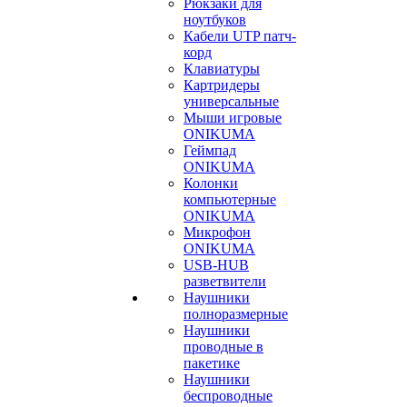
Рюкзаки для
ноутбуков
Кабели UTP патч-
корд
Клавиатуры
Картридеры
универсальные
Мыши игровые
ONIKUMA
Геймпад
ONIKUMA
Колонки
компьютерные
ONIKUMA
Микрофон
ONIKUMA
USB-HUB
разветвители
Наушники
полноразмерные
Наушники
проводные в
пакетике
Наушники
беспроводные