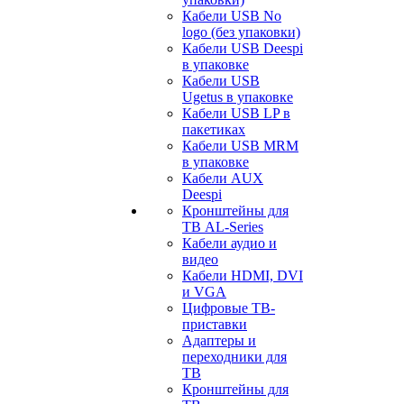
Кабели USB No
logo (без упаковки)
Кабели USB Deespi
в упаковке
Кабели USB
Ugetus в упаковке
Кабели USB LP в
пакетиках
Кабели USB MRM
в упаковке
Кабели AUX
Deespi
Кронштейны для
ТВ AL-Series
Кабели аудио и
видео
Кабели HDMI, DVI
и VGA
Цифровые ТВ-
приставки
Адаптеры и
переходники для
ТВ
Кронштейны для