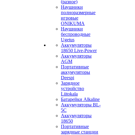
(разное)
Наушники
полноразмерные
игровые
ONIKUMA
Наушники
беспроводные
Ugetus
Аккумуляторы
18650 Live-Power
Аккумуляторы
АGM
Портативные
аккумуляторы
Deespi
Зарядное
устройство
Liitokala
Батарейки Alkaline
Аккумуляторы BL-
5C
Аккумуляторы
18650
Портативные
зарядные станции