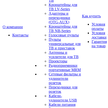
ТВ
Кронштейны для
ТВ LV-Series
Адаптеры и
Как купить
переходники
(OTG-AUX)
Условия
Кронштейны для
О компании
оплаты
ТВ NB-Series
Условия
Контакты
Голосовые пульты
доставки
Пульты
Гарантия
универсальные для
на товар
ТВ и приставок
Антенны и
усилители для ТВ
Проекторы
Радиоприемники
портативные MRM
Сетевые фильтры и
удлинители
розеток
Переходники для
розеток
Кабели-
удлинители USB
Кабели питания