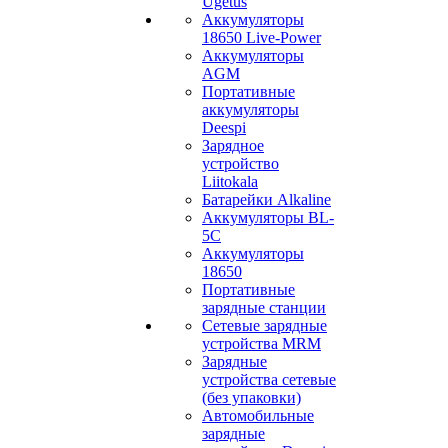
Ugetus
Аккумуляторы
18650 Live-Power
Аккумуляторы
АGM
Портативные
аккумуляторы
Deespi
Зарядное
устройство
Liitokala
Батарейки Alkaline
Аккумуляторы BL-
5C
Аккумуляторы
18650
Портативные
зарядные станции
Сетевые зарядные
устройства MRM
Зарядные
устройства сетевые
(без упаковки)
Автомобильные
зарядные