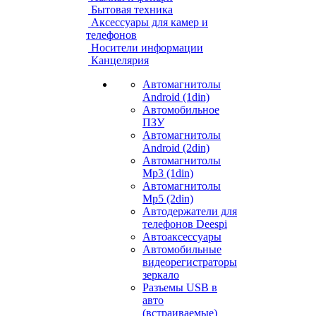
Бытовая техника
Аксессуары для камер и
телефонов
Носители информации
Канцелярия
Автомагнитолы
Android (1din)
Автомобильное
ПЗУ
Автомагнитолы
Android (2din)
Автомагнитолы
Mp3 (1din)
Автомагнитолы
Mp5 (2din)
Автодержатели для
телефонов Deespi
Автоаксессуары
Автомобильные
видеорегистраторы
зеркало
Разъемы USB в
авто
(встраиваемые)