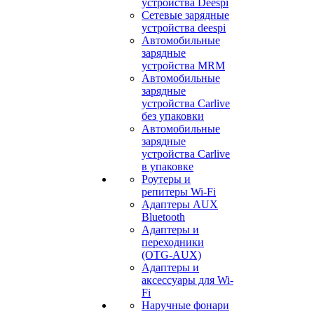
устройства Deespi
Сетевые зарядные
устройства deespi
Автомобильные
зарядные
устройства MRM
Автомобильные
зарядные
устройства Carlive
без упаковки
Автомобильные
зарядные
устройства Carlive
в упаковке
Роутеры и
репитеры Wi-Fi
Адаптеры AUX
Bluetooth
Адаптеры и
переходники
(OTG-AUX)
Адаптеры и
аксессуары для Wi-
Fi
Наручные фонари