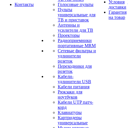
Условия
Контакты
Голосовые пульты
доставки
Пульты
Гарантия
универсальные для
на товар
ТВ и приставок
Антенны и
усилители для ТВ
Проекторы
Радиоприемники
портативные MRM
Сетевые фильтры и
удлинители
розеток
Переходники для
розеток
Кабели-
удлинители USB
Кабели питания
Рюкзаки для
ноутбуков
Кабели UTP патч-
корд
Клавиатуры
Картридеры
универсальные
Мыши игровые