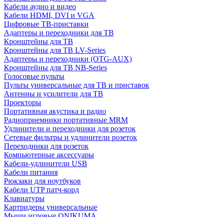
Кабели аудио и видео
Кабели HDMI, DVI и VGA
Цифровые ТВ-приставки
Адаптеры и переходники для ТВ
Кронштейны для ТВ
Кронштейны для ТВ LV-Series
Адаптеры и переходники (OTG-AUX)
Кронштейны для ТВ NB-Series
Голосовые пульты
Пульты универсальные для ТВ и приставок
Антенны и усилители для ТВ
Проекторы
Портативная акустика и радио
Радиоприемники портативные MRM
Удлинители и переходники для розеток
Сетевые фильтры и удлинители розеток
Переходники для розеток
Компьютерные аксессуары
Кабели-удлинители USB
Кабели питания
Рюкзаки для ноутбуков
Кабели UTP патч-корд
Клавиатуры
Картридеры универсальные
Мыши игровые ONIKUMA