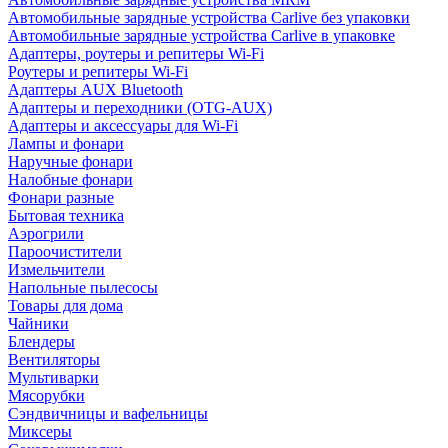
Автомобильные зарядные устройства Carlive без упаковки
Автомобильные зарядные устройства Carlive в упаковке
Адаптеры, роутеры и репитеры Wi-Fi
Роутеры и репитеры Wi-Fi
Адаптеры AUX Bluetooth
Адаптеры и переходники (OTG-AUX)
Адаптеры и аксессуары для Wi-Fi
Лампы и фонари
Наручные фонари
Налобные фонари
Фонари разные
Бытовая техника
Аэрогрили
Пароочистители
Измельчители
Напольные пылесосы
Товары для дома
Чайники
Блендеры
Вентиляторы
Мультиварки
Мясорубки
Сэндвичницы и вафельницы
Миксеры