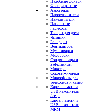
Налобные фонари
Фонари разные
Аэрогрили
Пароочистители
Измельчители
Напольные
пылесосы
Товары для дома
Чайники
Блендеры
Вентиляторы
Мультиварки
Мясорубки
Сэндвичницы и
вафельницы
Миксеры
Соковыжималки
Микрофоны для
телефонов и камер
Карты памяти и
USB накопители
deespi
Карты памяти и
USB накопители
MRM