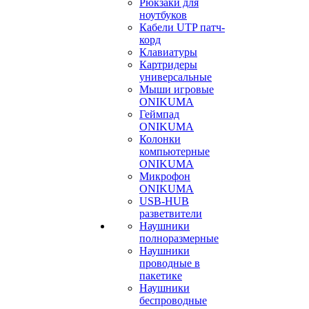
Рюкзаки для
ноутбуков
Кабели UTP патч-
корд
Клавиатуры
Картридеры
универсальные
Мыши игровые
ONIKUMA
Геймпад
ONIKUMA
Колонки
компьютерные
ONIKUMA
Микрофон
ONIKUMA
USB-HUB
разветвители
Наушники
полноразмерные
Наушники
проводные в
пакетике
Наушники
беспроводные