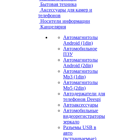
Бытовая техника
Аксессуары для камер и
телефонов
Носители информации
Канцелярия
Автомагнитолы
Android (1din)
Автомобильное
ПЗУ
Автомагнитолы
Android (2din)
Автомагнитолы
Mp3 (1din)
Автомагнитолы
Mp5 (2din)
Автодержатели для
телефонов Deespi
Автоаксессуары
Автомобильные
видеорегистраторы
зеркало
Разъемы USB в
авто
(встраиваемые)