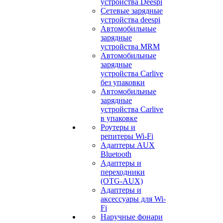
устройства Deespi
Сетевые зарядные
устройства deespi
Автомобильные
зарядные
устройства MRM
Автомобильные
зарядные
устройства Carlive
без упаковки
Автомобильные
зарядные
устройства Carlive
в упаковке
Роутеры и
репитеры Wi-Fi
Адаптеры AUX
Bluetooth
Адаптеры и
переходники
(OTG-AUX)
Адаптеры и
аксессуары для Wi-
Fi
Наручные фонари