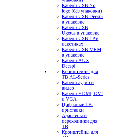
Кабели USB No
logo (без упаковки)
Кабели USB Deespi
в упаковке
Кабели USB
Ugetus в упаковке
Кабели USB LP в
пакетиках
Кабели USB MRM
в упаковке
Кабели AUX
Deespi
Кронштейны для
ТВ AL-Series
Кабели аудио и
видео
Кабели HDMI, DVI
и VGA
Цифровые ТВ-
приставки
Адаптеры и
переходники для
ТВ
Кронштейны для