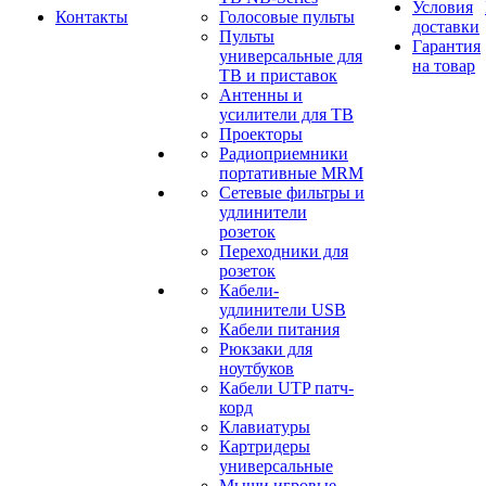
Условия
Контакты
Голосовые пульты
доставки
Пульты
Гарантия
универсальные для
на товар
ТВ и приставок
Антенны и
усилители для ТВ
Проекторы
Радиоприемники
портативные MRM
Сетевые фильтры и
удлинители
розеток
Переходники для
розеток
Кабели-
удлинители USB
Кабели питания
Рюкзаки для
ноутбуков
Кабели UTP патч-
корд
Клавиатуры
Картридеры
универсальные
Мыши игровые