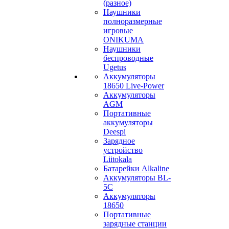
(разное)
Наушники
полноразмерные
игровые
ONIKUMA
Наушники
беспроводные
Ugetus
Аккумуляторы
18650 Live-Power
Аккумуляторы
АGM
Портативные
аккумуляторы
Deespi
Зарядное
устройство
Liitokala
Батарейки Alkaline
Аккумуляторы BL-
5C
Аккумуляторы
18650
Портативные
зарядные станции