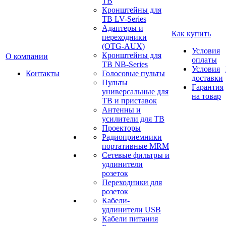
ТВ
Кронштейны для
ТВ LV-Series
Адаптеры и
Как купить
переходники
(OTG-AUX)
Условия
Кронштейны для
О компании
оплаты
ТВ NB-Series
Условия
Контакты
Голосовые пульты
доставки
Пульты
Гарантия
универсальные для
на товар
ТВ и приставок
Антенны и
усилители для ТВ
Проекторы
Радиоприемники
портативные MRM
Сетевые фильтры и
удлинители
розеток
Переходники для
розеток
Кабели-
удлинители USB
Кабели питания