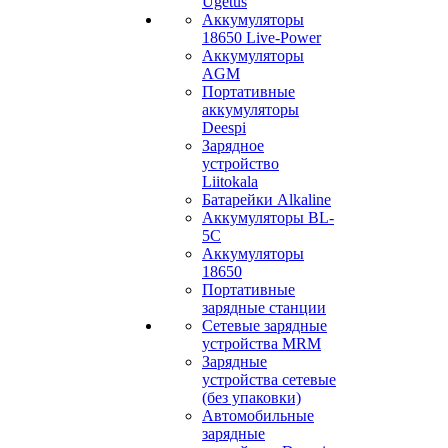
Ugetus
Аккумуляторы
18650 Live-Power
Аккумуляторы
АGM
Портативные
аккумуляторы
Deespi
Зарядное
устройство
Liitokala
Батарейки Alkaline
Аккумуляторы BL-
5C
Аккумуляторы
18650
Портативные
зарядные станции
Сетевые зарядные
устройства MRM
Зарядные
устройства сетевые
(без упаковки)
Автомобильные
зарядные