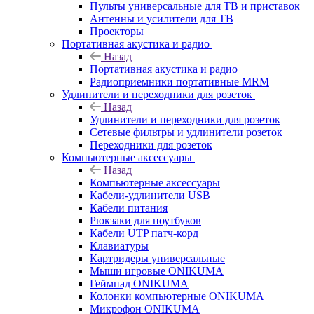
Пульты универсальные для ТВ и приставок
Антенны и усилители для ТВ
Проекторы
Портативная акустика и радио
Назад
Портативная акустика и радио
Радиоприемники портативные MRM
Удлинители и переходники для розеток
Назад
Удлинители и переходники для розеток
Сетевые фильтры и удлинители розеток
Переходники для розеток
Компьютерные аксессуары
Назад
Компьютерные аксессуары
Кабели-удлинители USB
Кабели питания
Рюкзаки для ноутбуков
Кабели UTP патч-корд
Клавиатуры
Картридеры универсальные
Мыши игровые ONIKUMA
Геймпад ONIKUMA
Колонки компьютерные ONIKUMA
Микрофон ONIKUMA