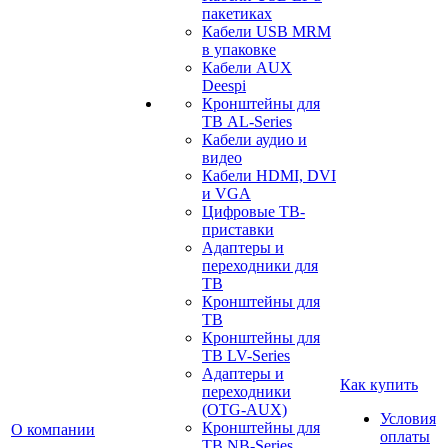
пакетиках
Кабели USB MRM
в упаковке
Кабели AUX
Deespi
Кронштейны для
ТВ AL-Series
Кабели аудио и
видео
Кабели HDMI, DVI
и VGA
Цифровые ТВ-
приставки
Адаптеры и
переходники для
ТВ
Кронштейны для
ТВ
Кронштейны для
ТВ LV-Series
Адаптеры и
Как купить
переходники
(OTG-AUX)
Условия
Кронштейны для
О компании
оплаты
ТВ NB-Series