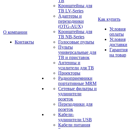
ТВ
Кронштейны для
ТВ LV-Series
Адаптеры и
Как купить
переходники
(OTG-AUX)
Условия
Кронштейны для
О компании
оплаты
ТВ NB-Series
Условия
Контакты
Голосовые пульты
доставки
Пульты
Гарантия
универсальные для
на товар
ТВ и приставок
Антенны и
усилители для ТВ
Проекторы
Радиоприемники
портативные MRM
Сетевые фильтры и
удлинители
розеток
Переходники для
розеток
Кабели-
удлинители USB
Кабели питания