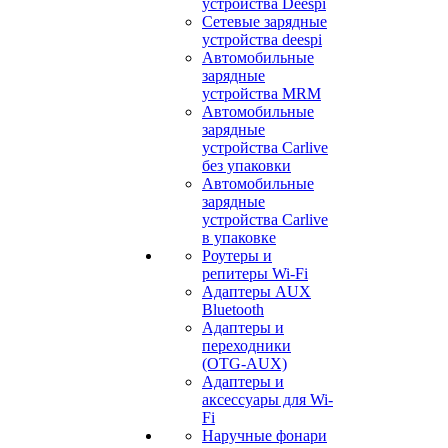
устройства Deespi
Сетевые зарядные
устройства deespi
Автомобильные
зарядные
устройства MRM
Автомобильные
зарядные
устройства Carlive
без упаковки
Автомобильные
зарядные
устройства Carlive
в упаковке
Роутеры и
репитеры Wi-Fi
Адаптеры AUX
Bluetooth
Адаптеры и
переходники
(OTG-AUX)
Адаптеры и
аксессуары для Wi-
Fi
Наручные фонари