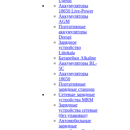
Ugetus
Аккумуляторы
18650 Live-Power
Аккумуляторы
АGM
Портативные
аккумуляторы
Deespi
Зарядное
устройство
Liitokala
Батарейки Alkaline
Аккумуляторы BL-
5C
Аккумуляторы
18650
Портативные
зарядные станции
Сетевые зарядные
устройства MRM
Зарядные
устройства сетевые
(без упаковки)
Автомобильные
зарядные