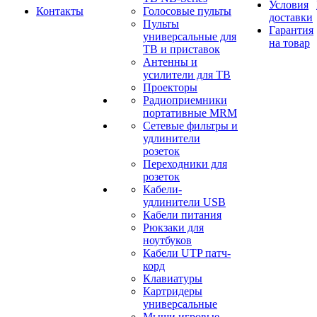
Условия
Контакты
Голосовые пульты
доставки
Пульты
Гарантия
универсальные для
на товар
ТВ и приставок
Антенны и
усилители для ТВ
Проекторы
Радиоприемники
портативные MRM
Сетевые фильтры и
удлинители
розеток
Переходники для
розеток
Кабели-
удлинители USB
Кабели питания
Рюкзаки для
ноутбуков
Кабели UTP патч-
корд
Клавиатуры
Картридеры
универсальные
Мыши игровые