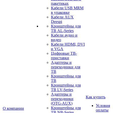
пакетиках
Кабели USB MRM
в упаковке
Кабели AUX
Deespi
Кронштейны для
ТВ AL-Series
Кабели аудио и
видео
Кабели HDMI, DVI
и VGA
Цифровые ТВ-
приставки
Адаптеры и
переходники для
ТВ
Кронштейны для
ТВ
Кронштейны для
ТВ LV-Series
Адаптеры и
Как купить
переходники
(OTG-AUX)
Условия
Кронштейны для
О компании
оплаты
ТВ NB-Series