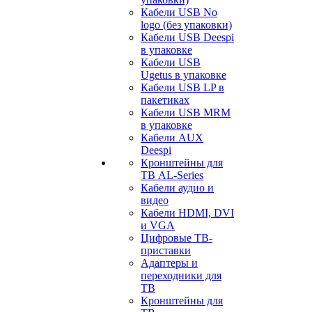
Кабели USB No
logo (без упаковки)
Кабели USB Deespi
в упаковке
Кабели USB
Ugetus в упаковке
Кабели USB LP в
пакетиках
Кабели USB MRM
в упаковке
Кабели AUX
Deespi
Кронштейны для
ТВ AL-Series
Кабели аудио и
видео
Кабели HDMI, DVI
и VGA
Цифровые ТВ-
приставки
Адаптеры и
переходники для
ТВ
Кронштейны для