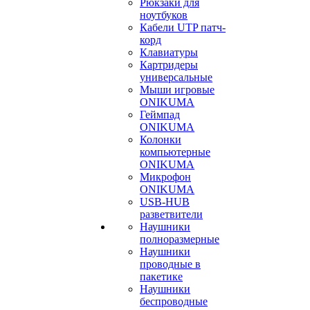
Рюкзаки для
ноутбуков
Кабели UTP патч-
корд
Клавиатуры
Картридеры
универсальные
Мыши игровые
ONIKUMA
Геймпад
ONIKUMA
Колонки
компьютерные
ONIKUMA
Микрофон
ONIKUMA
USB-HUB
разветвители
Наушники
полноразмерные
Наушники
проводные в
пакетике
Наушники
беспроводные