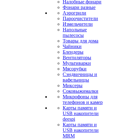
Налобные фонари
Фонари разные
Аэрогрили
Пароочистители
Измельчители
Напольные
пылесосы
Товары для дома
Чайники
Блендеры
Вентиляторы
Мультиварки
Мясорубки
Сэндвичницы и
вафельницы
Миксеры
Соковыжималки
Микрофоны для
телефонов и камер
Карты памяти и
USB накопители
deespi
Карты памяти и
USB накопители
MRM