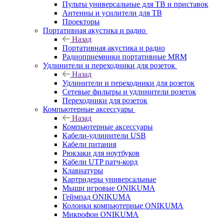
Пульты универсальные для ТВ и приставок
Антенны и усилители для ТВ
Проекторы
Портативная акустика и радио
Назад
Портативная акустика и радио
Радиоприемники портативные MRM
Удлинители и переходники для розеток
Назад
Удлинители и переходники для розеток
Сетевые фильтры и удлинители розеток
Переходники для розеток
Компьютерные аксессуары
Назад
Компьютерные аксессуары
Кабели-удлинители USB
Кабели питания
Рюкзаки для ноутбуков
Кабели UTP патч-корд
Клавиатуры
Картридеры универсальные
Мыши игровые ONIKUMA
Геймпад ONIKUMA
Колонки компьютерные ONIKUMA
Микрофон ONIKUMA