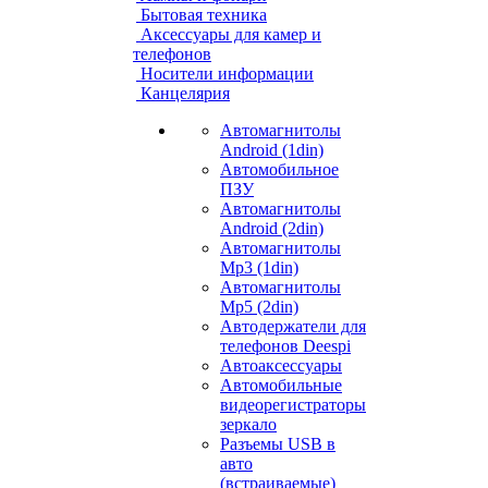
Бытовая техника
Аксессуары для камер и
телефонов
Носители информации
Канцелярия
Автомагнитолы
Android (1din)
Автомобильное
ПЗУ
Автомагнитолы
Android (2din)
Автомагнитолы
Mp3 (1din)
Автомагнитолы
Mp5 (2din)
Автодержатели для
телефонов Deespi
Автоаксессуары
Автомобильные
видеорегистраторы
зеркало
Разъемы USB в
авто
(встраиваемые)