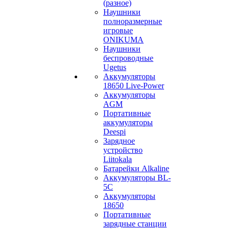
(разное)
Наушники
полноразмерные
игровые
ONIKUMA
Наушники
беспроводные
Ugetus
Аккумуляторы
18650 Live-Power
Аккумуляторы
АGM
Портативные
аккумуляторы
Deespi
Зарядное
устройство
Liitokala
Батарейки Alkaline
Аккумуляторы BL-
5C
Аккумуляторы
18650
Портативные
зарядные станции