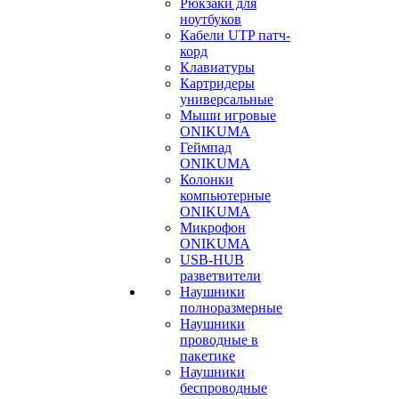
Рюкзаки для
ноутбуков
Кабели UTP патч-
корд
Клавиатуры
Картридеры
универсальные
Мыши игровые
ONIKUMA
Геймпад
ONIKUMA
Колонки
компьютерные
ONIKUMA
Микрофон
ONIKUMA
USB-HUB
разветвители
Наушники
полноразмерные
Наушники
проводные в
пакетике
Наушники
беспроводные