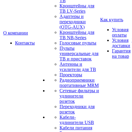
ТВ
Кронштейны для
ТВ LV-Series
Адаптеры и
Как купить
переходники
(OTG-AUX)
Условия
Кронштейны для
О компании
оплаты
ТВ NB-Series
Условия
Контакты
Голосовые пульты
доставки
Пульты
Гарантия
универсальные для
на товар
ТВ и приставок
Антенны и
усилители для ТВ
Проекторы
Радиоприемники
портативные MRM
Сетевые фильтры и
удлинители
розеток
Переходники для
розеток
Кабели-
удлинители USB
Кабели питания