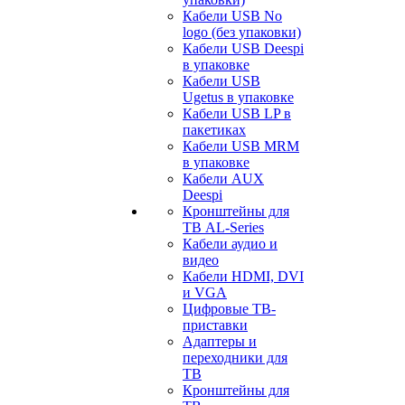
Кабели USB No
logo (без упаковки)
Кабели USB Deespi
в упаковке
Кабели USB
Ugetus в упаковке
Кабели USB LP в
пакетиках
Кабели USB MRM
в упаковке
Кабели AUX
Deespi
Кронштейны для
ТВ AL-Series
Кабели аудио и
видео
Кабели HDMI, DVI
и VGA
Цифровые ТВ-
приставки
Адаптеры и
переходники для
ТВ
Кронштейны для