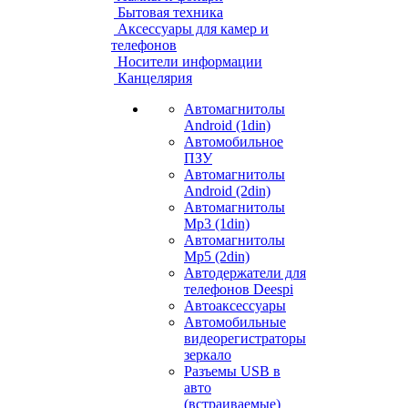
Бытовая техника
Аксессуары для камер и
телефонов
Носители информации
Канцелярия
Автомагнитолы
Android (1din)
Автомобильное
ПЗУ
Автомагнитолы
Android (2din)
Автомагнитолы
Mp3 (1din)
Автомагнитолы
Mp5 (2din)
Автодержатели для
телефонов Deespi
Автоаксессуары
Автомобильные
видеорегистраторы
зеркало
Разъемы USB в
авто
(встраиваемые)