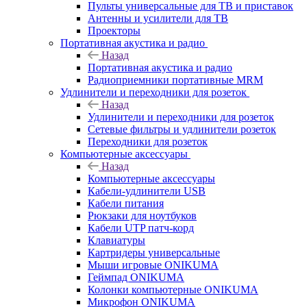
Пульты универсальные для ТВ и приставок
Антенны и усилители для ТВ
Проекторы
Портативная акустика и радио
Назад
Портативная акустика и радио
Радиоприемники портативные MRM
Удлинители и переходники для розеток
Назад
Удлинители и переходники для розеток
Сетевые фильтры и удлинители розеток
Переходники для розеток
Компьютерные аксессуары
Назад
Компьютерные аксессуары
Кабели-удлинители USB
Кабели питания
Рюкзаки для ноутбуков
Кабели UTP патч-корд
Клавиатуры
Картридеры универсальные
Мыши игровые ONIKUMA
Геймпад ONIKUMA
Колонки компьютерные ONIKUMA
Микрофон ONIKUMA