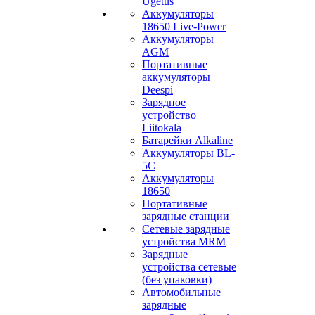
Ugetus
Аккумуляторы
18650 Live-Power
Аккумуляторы
АGM
Портативные
аккумуляторы
Deespi
Зарядное
устройство
Liitokala
Батарейки Alkaline
Аккумуляторы BL-
5C
Аккумуляторы
18650
Портативные
зарядные станции
Сетевые зарядные
устройства MRM
Зарядные
устройства сетевые
(без упаковки)
Автомобильные
зарядные