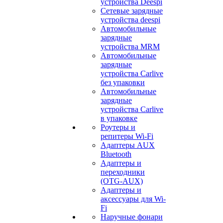
устройства Deespi
Сетевые зарядные
устройства deespi
Автомобильные
зарядные
устройства MRM
Автомобильные
зарядные
устройства Carlive
без упаковки
Автомобильные
зарядные
устройства Carlive
в упаковке
Роутеры и
репитеры Wi-Fi
Адаптеры AUX
Bluetooth
Адаптеры и
переходники
(OTG-AUX)
Адаптеры и
аксессуары для Wi-
Fi
Наручные фонари