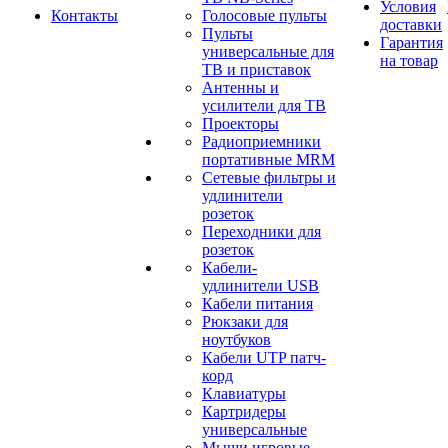
Условия
Контакты
Голосовые пульты
доставки
Пульты
Гарантия
универсальные для
на товар
ТВ и приставок
Антенны и
усилители для ТВ
Проекторы
Радиоприемники
портативные MRM
Сетевые фильтры и
удлинители
розеток
Переходники для
розеток
Кабели-
удлинители USB
Кабели питания
Рюкзаки для
ноутбуков
Кабели UTP патч-
корд
Клавиатуры
Картридеры
универсальные
Мыши игровые