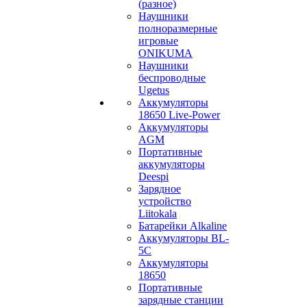
(разное)
Наушники
полноразмерные
игровые
ONIKUMA
Наушники
беспроводные
Ugetus
Аккумуляторы
18650 Live-Power
Аккумуляторы
АGM
Портативные
аккумуляторы
Deespi
Зарядное
устройство
Liitokala
Батарейки Alkaline
Аккумуляторы BL-
5C
Аккумуляторы
18650
Портативные
зарядные станции