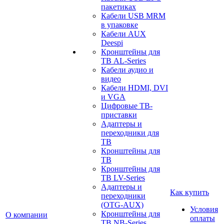
пакетиках
Кабели USB MRM
в упаковке
Кабели AUX
Deespi
Кронштейны для
ТВ AL-Series
Кабели аудио и
видео
Кабели HDMI, DVI
и VGA
Цифровые ТВ-
приставки
Адаптеры и
переходники для
ТВ
Кронштейны для
ТВ
Кронштейны для
ТВ LV-Series
Адаптеры и
Как купить
переходники
(OTG-AUX)
Условия
Кронштейны для
О компании
оплаты
ТВ NB-Series