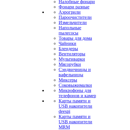
Налобные фонари
Фонари разные
Аэрогрили
Пароочистители
Измельчители
Напольные
пылесосы
Товары для дома
Чайники
Блендеры
Вентиляторы
Мультиварки
Мясорубки
Сэндвичницы и
вафельницы
Миксеры
Соковыжималки
Микрофоны для
телефонов и камер
Карты памяти и
USB накопители
deespi
Карты памяти и
USB накопители
MRM