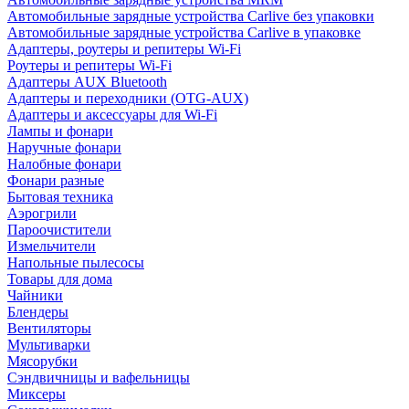
Автомобильные зарядные устройства Carlive без упаковки
Автомобильные зарядные устройства Carlive в упаковке
Адаптеры, роутеры и репитеры Wi-Fi
Роутеры и репитеры Wi-Fi
Адаптеры AUX Bluetooth
Адаптеры и переходники (OTG-AUX)
Адаптеры и аксессуары для Wi-Fi
Лампы и фонари
Наручные фонари
Налобные фонари
Фонари разные
Бытовая техника
Аэрогрили
Пароочистители
Измельчители
Напольные пылесосы
Товары для дома
Чайники
Блендеры
Вентиляторы
Мультиварки
Мясорубки
Сэндвичницы и вафельницы
Миксеры