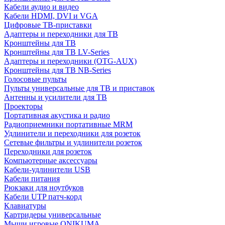
Кабели аудио и видео
Кабели HDMI, DVI и VGA
Цифровые ТВ-приставки
Адаптеры и переходники для ТВ
Кронштейны для ТВ
Кронштейны для ТВ LV-Series
Адаптеры и переходники (OTG-AUX)
Кронштейны для ТВ NB-Series
Голосовые пульты
Пульты универсальные для ТВ и приставок
Антенны и усилители для ТВ
Проекторы
Портативная акустика и радио
Радиоприемники портативные MRM
Удлинители и переходники для розеток
Сетевые фильтры и удлинители розеток
Переходники для розеток
Компьютерные аксессуары
Кабели-удлинители USB
Кабели питания
Рюкзаки для ноутбуков
Кабели UTP патч-корд
Клавиатуры
Картридеры универсальные
Мыши игровые ONIKUMA