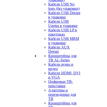
Кабели USB No
logo (без упаковки)
Кабели USB Deespi
в упаковке
Кабели USB
Ugetus в упаковке
Кабели USB LP в
пакетиках
Кабели USB MRM
в упаковке
Кабели AUX
Deespi
Кронштейны для
ТВ AL-Series
Кабели аудио и
видео
Кабели HDMI, DVI
и VGA
Цифровые ТВ-
приставки
Адаптеры и
переходники для
ТВ
Кронштейны для