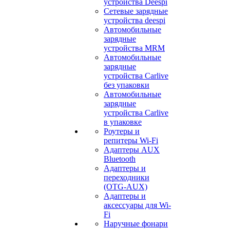
устройства Deespi
Сетевые зарядные
устройства deespi
Автомобильные
зарядные
устройства MRM
Автомобильные
зарядные
устройства Carlive
без упаковки
Автомобильные
зарядные
устройства Carlive
в упаковке
Роутеры и
репитеры Wi-Fi
Адаптеры AUX
Bluetooth
Адаптеры и
переходники
(OTG-AUX)
Адаптеры и
аксессуары для Wi-
Fi
Наручные фонари