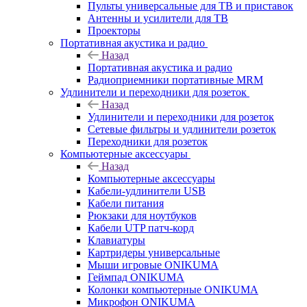
Пульты универсальные для ТВ и приставок
Антенны и усилители для ТВ
Проекторы
Портативная акустика и радио
Назад
Портативная акустика и радио
Радиоприемники портативные MRM
Удлинители и переходники для розеток
Назад
Удлинители и переходники для розеток
Сетевые фильтры и удлинители розеток
Переходники для розеток
Компьютерные аксессуары
Назад
Компьютерные аксессуары
Кабели-удлинители USB
Кабели питания
Рюкзаки для ноутбуков
Кабели UTP патч-корд
Клавиатуры
Картридеры универсальные
Мыши игровые ONIKUMA
Геймпад ONIKUMA
Колонки компьютерные ONIKUMA
Микрофон ONIKUMA