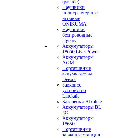
(разное)
Наушники
полноразмерные
игровые
ONIKUMA
Наушники
беспроводные
Ugetus
Аккумуляторы
18650 Live-Power
Аккумуляторы
АGM
Портативные
аккумуляторы
Deespi
Зарядное
устройство
Liitokala
Батарейки Alkaline
Аккумуляторы BL-
5C
Аккумуляторы
18650
Портативные
зарядные станции