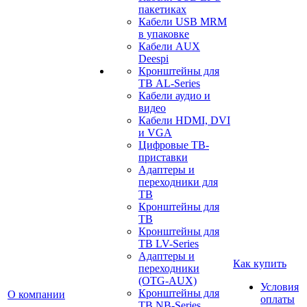
пакетиках
Кабели USB MRM
в упаковке
Кабели AUX
Deespi
Кронштейны для
ТВ AL-Series
Кабели аудио и
видео
Кабели HDMI, DVI
и VGA
Цифровые ТВ-
приставки
Адаптеры и
переходники для
ТВ
Кронштейны для
ТВ
Кронштейны для
ТВ LV-Series
Адаптеры и
Как купить
переходники
(OTG-AUX)
Условия
Кронштейны для
О компании
оплаты
ТВ NB-Series