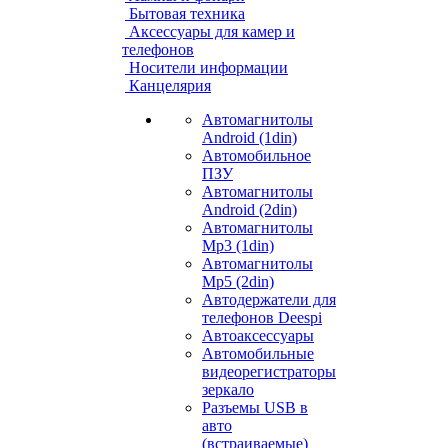
Бытовая техника
Аксессуары для камер и
телефонов
Носители информации
Канцелярия
Автомагнитолы
Android (1din)
Автомобильное
ПЗУ
Автомагнитолы
Android (2din)
Автомагнитолы
Mp3 (1din)
Автомагнитолы
Mp5 (2din)
Автодержатели для
телефонов Deespi
Автоаксессуары
Автомобильные
видеорегистраторы
зеркало
Разъемы USB в
авто
(встраиваемые)