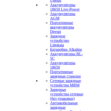
Ugetus
Аккумуляторы
18650 Live-Power
Аккумуляторы
АGM
Портативные
аккумуляторы
Deespi
Зарядное
устройство
Liitokala
Батарейки Alkaline
Аккумуляторы BL-
5C
Аккумуляторы
18650
Портативные
зарядные станции
Сетевые зарядные
устройства MRM
Зарядные
устройства сетевые
(без упаковки)
Автомобильные
зарядные