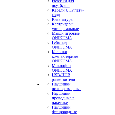
Рюкзаки для
ноутбуков
Кабели UTP патч-
корд
Клавиатуры
Картридеры
универсальные
Мыши игровые
ONIKUMA
Геймпад
ONIKUMA
Колонки
компьютерные
ONIKUMA
Микрофон
ONIKUMA
USB-HUB
разветвители
Наушники
полноразмерные
Наушники
проводные в
пакетике
Наушники
беспроводные