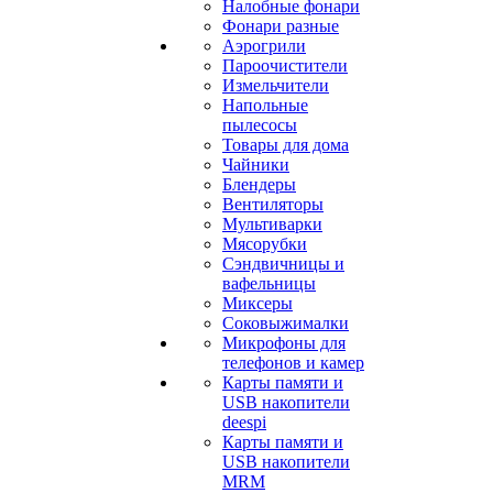
Налобные фонари
Фонари разные
Аэрогрили
Пароочистители
Измельчители
Напольные
пылесосы
Товары для дома
Чайники
Блендеры
Вентиляторы
Мультиварки
Мясорубки
Сэндвичницы и
вафельницы
Миксеры
Соковыжималки
Микрофоны для
телефонов и камер
Карты памяти и
USB накопители
deespi
Карты памяти и
USB накопители
MRM