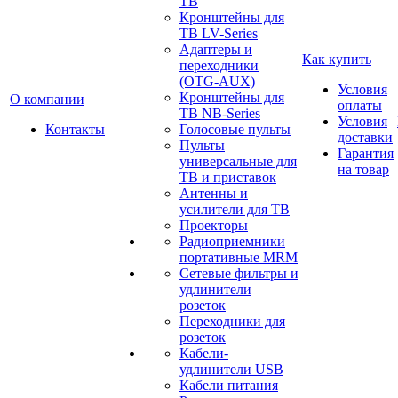
ТВ
Кронштейны для
ТВ LV-Series
Адаптеры и
Как купить
переходники
(OTG-AUX)
Условия
Кронштейны для
О компании
оплаты
ТВ NB-Series
Условия
Контакты
Голосовые пульты
доставки
Пульты
Гарантия
универсальные для
на товар
ТВ и приставок
Антенны и
усилители для ТВ
Проекторы
Радиоприемники
портативные MRM
Сетевые фильтры и
удлинители
розеток
Переходники для
розеток
Кабели-
удлинители USB
Кабели питания