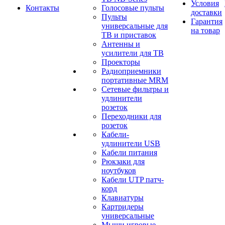
Условия
Контакты
Голосовые пульты
доставки
Пульты
Гарантия
универсальные для
на товар
ТВ и приставок
Антенны и
усилители для ТВ
Проекторы
Радиоприемники
портативные MRM
Сетевые фильтры и
удлинители
розеток
Переходники для
розеток
Кабели-
удлинители USB
Кабели питания
Рюкзаки для
ноутбуков
Кабели UTP патч-
корд
Клавиатуры
Картридеры
универсальные
Мыши игровые