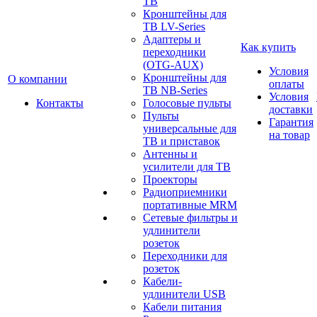
ТВ
Кронштейны для
ТВ LV-Series
Адаптеры и
Как купить
переходники
(OTG-AUX)
Условия
Кронштейны для
О компании
оплаты
ТВ NB-Series
Условия
Контакты
Голосовые пульты
доставки
Пульты
Гарантия
универсальные для
на товар
ТВ и приставок
Антенны и
усилители для ТВ
Проекторы
Радиоприемники
портативные MRM
Сетевые фильтры и
удлинители
розеток
Переходники для
розеток
Кабели-
удлинители USB
Кабели питания