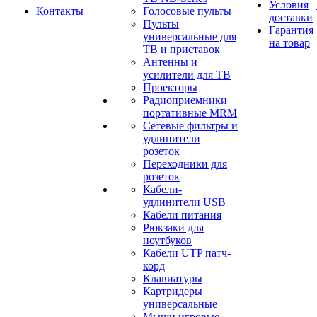
Условия
Контакты
Голосовые пульты
доставки
Пульты
Гарантия
универсальные для
на товар
ТВ и приставок
Антенны и
усилители для ТВ
Проекторы
Радиоприемники
портативные MRM
Сетевые фильтры и
удлинители
розеток
Переходники для
розеток
Кабели-
удлинители USB
Кабели питания
Рюкзаки для
ноутбуков
Кабели UTP патч-
корд
Клавиатуры
Картридеры
универсальные
Мыши игровые