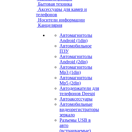
Бытовая техника
Аксессуары для камер и
телефонов
Носители информации
Канцелярия
Автомагнитолы
Android (1din)
Автомобильное
ПЗУ
Автомагнитолы
Android (2din)
Автомагнитолы
Mp3 (1din)
Автомагнитолы
Mp5 (2din)
Автодержатели для
телефонов Deespi
Автоаксессуары
Автомобильные
видеорегистраторы
зеркало
Разъемы USB в
авто
(встраиваемые)