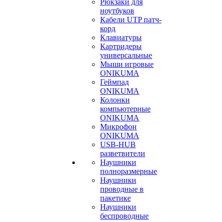
Рюкзаки для
ноутбуков
Кабели UTP патч-
корд
Клавиатуры
Картридеры
универсальные
Мыши игровые
ONIKUMA
Геймпад
ONIKUMA
Колонки
компьютерные
ONIKUMA
Микрофон
ONIKUMA
USB-HUB
разветвители
Наушники
полноразмерные
Наушники
проводные в
пакетике
Наушники
беспроводные