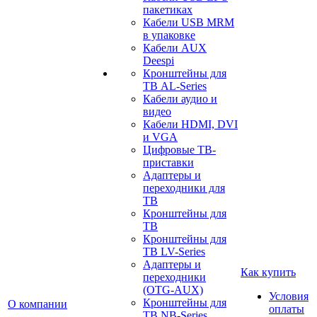
пакетиках
Кабели USB MRM
в упаковке
Кабели AUX
Deespi
Кронштейны для
ТВ AL-Series
Кабели аудио и
видео
Кабели HDMI, DVI
и VGA
Цифровые ТВ-
приставки
Адаптеры и
переходники для
ТВ
Кронштейны для
ТВ
Кронштейны для
ТВ LV-Series
Адаптеры и
Как купить
переходники
(OTG-AUX)
Условия
Кронштейны для
О компании
оплаты
ТВ NB-Series