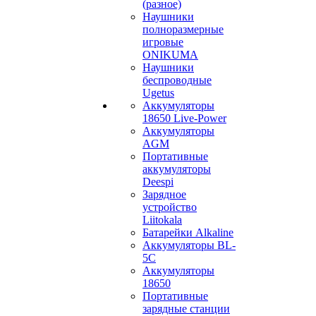
(разное)
Наушники
полноразмерные
игровые
ONIKUMA
Наушники
беспроводные
Ugetus
Аккумуляторы
18650 Live-Power
Аккумуляторы
АGM
Портативные
аккумуляторы
Deespi
Зарядное
устройство
Liitokala
Батарейки Alkaline
Аккумуляторы BL-
5C
Аккумуляторы
18650
Портативные
зарядные станции