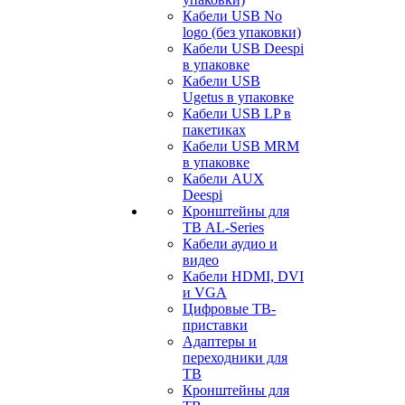
Кабели USB No
logo (без упаковки)
Кабели USB Deespi
в упаковке
Кабели USB
Ugetus в упаковке
Кабели USB LP в
пакетиках
Кабели USB MRM
в упаковке
Кабели AUX
Deespi
Кронштейны для
ТВ AL-Series
Кабели аудио и
видео
Кабели HDMI, DVI
и VGA
Цифровые ТВ-
приставки
Адаптеры и
переходники для
ТВ
Кронштейны для