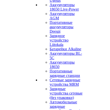
Ugetus
Аккумуляторы
18650 Live-Power
Аккумуляторы
АGM
Портативные
аккумуляторы
Deespi
Зарядное
устройство
Liitokala
Батарейки Alkaline
Аккумуляторы BL-
5C
Аккумуляторы
18650
Портативные
зарядные станции
Сетевые зарядные
устройства MRM
Зарядные
устройства сетевые
(без упаковки)
Автомобильные
зарядные