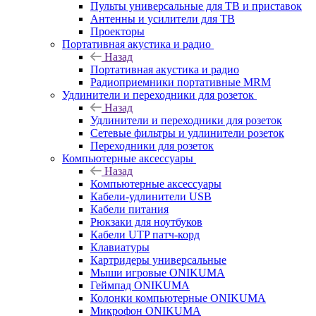
Пульты универсальные для ТВ и приставок
Антенны и усилители для ТВ
Проекторы
Портативная акустика и радио
Назад
Портативная акустика и радио
Радиоприемники портативные MRM
Удлинители и переходники для розеток
Назад
Удлинители и переходники для розеток
Сетевые фильтры и удлинители розеток
Переходники для розеток
Компьютерные аксессуары
Назад
Компьютерные аксессуары
Кабели-удлинители USB
Кабели питания
Рюкзаки для ноутбуков
Кабели UTP патч-корд
Клавиатуры
Картридеры универсальные
Мыши игровые ONIKUMA
Геймпад ONIKUMA
Колонки компьютерные ONIKUMA
Микрофон ONIKUMA