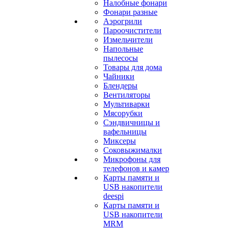
Налобные фонари
Фонари разные
Аэрогрили
Пароочистители
Измельчители
Напольные
пылесосы
Товары для дома
Чайники
Блендеры
Вентиляторы
Мультиварки
Мясорубки
Сэндвичницы и
вафельницы
Миксеры
Соковыжималки
Микрофоны для
телефонов и камер
Карты памяти и
USB накопители
deespi
Карты памяти и
USB накопители
MRM