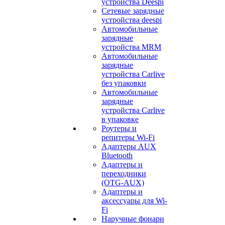
устройства Deespi
Сетевые зарядные
устройства deespi
Автомобильные
зарядные
устройства MRM
Автомобильные
зарядные
устройства Carlive
без упаковки
Автомобильные
зарядные
устройства Carlive
в упаковке
Роутеры и
репитеры Wi-Fi
Адаптеры AUX
Bluetooth
Адаптеры и
переходники
(OTG-AUX)
Адаптеры и
аксессуары для Wi-
Fi
Наручные фонари