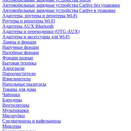
Автомобильные зарядные устройства Carlive без упаковки
Автомобильные зарядные устройства Carlive в упаковке
Адаптеры, роутеры и репитеры Wi-Fi
Роутеры и репитеры Wi-Fi
Адаптеры AUX Bluetooth
Адаптеры и переходники (OTG-AUX)
Адаптеры и аксессуары для Wi-Fi
Лампы и фонари
Наручные фонари
Налобные фонари
Фонари разные
Бытовая техника
Аэрогрили
Пароочистители
Измельчители
Напольные пылесосы
Товары для дома
Чайники
Блендеры
Вентиляторы
Мультиварки
Мясорубки
Сэндвичницы и вафельницы
Миксеры