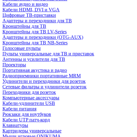
Кабели аудио и видео
Кабели HDMI, DVI и VGA
Цифровые ТВ-приставки
Адаптеры и переходники для ТВ
Кронштейны для ТВ
Кронштейны для ТВ LV-Series
Адаптеры и переходники (OTG-AUX)
Кронштейны для ТВ NB-Series
Голосовые пульты
Пульты универсальные для ТВ и приставок
Антенны и усилители для ТВ
Проекторы
Портативная акустика и радио
Радиоприемники портативные MRM
Удлинители и переходники для розеток
Сетевые фильтры и удлинители розеток
Переходники для розеток
Компьютерные аксессуары
Кабели-удлинители USB
Кабели питания
Рюкзаки для ноутбуков
Кабели UTP патч-корд
Клавиатуры
Картридеры универсальные
Мыши игровые ONIKUMA